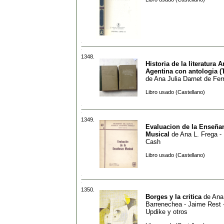
1348.
Historia de la literatura 
Agentina con antologia (
de
Ana Julia Darnet de Fer
Libro usado (Castellano)
1349.
Evaluacion de la Enseña
Musical
de
Ana L. Frega - 
Cash
Libro usado (Castellano)
1350.
Borges y la critica
de
Ana
Barrenechea - Jaime Rest 
Updike y otros