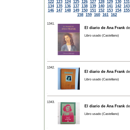
122
123
124
125
126
127
128
129
130
131
134
135
136
137
138
139
140
141
142
143
146
147
148
149
150
151
152
153
154
155
158
159
160
161
162
1341.
El diario de Ana Frank
d
Libro usado (Castellano)
1342.
El diario de Ana Frank
d
Libro usado (Castellano)
1343.
El diario de Ana Frank
d
Libro usado (Castellano)