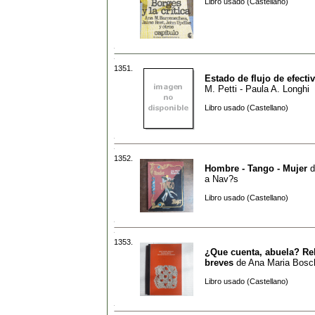
Libro usado (Castellano)
1351.
Estado de flujo de efecti
M. Petti - Paula A. Longhi
Libro usado (Castellano)
1352.
Hombre - Tango - Mujer
d
a Nav?s
Libro usado (Castellano)
1353.
¿Que cuenta, abuela? Re
breves
de
Ana Maria Bosc
Libro usado (Castellano)