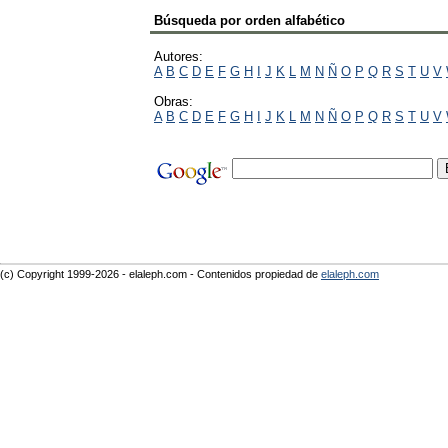
Búsqueda por orden alfabético
Autores:
A
B
C
D
E
F
G
H
I
J
K
L
M
N
Ñ
O
P
Q
R
S
T
U
V
Obras:
A
B
C
D
E
F
G
H
I
J
K
L
M
N
Ñ
O
P
Q
R
S
T
U
V
(c) Copyright 1999-2026 - elaleph.com - Contenidos propiedad de
elaleph.com