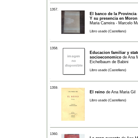
1357.
El banco de la Provincia
Y su presencia en Moron
Maria Carreira - Marcelo 
Libro usado (Castellano)
1358.
Educacion familiar y stat
socioeconomico
de
Ana M
Eichelbaum de Babini
Libro usado (Castellano)
1359.
El reino
de
Ana Maria Gil
Libro usado (Castellano)
1360.