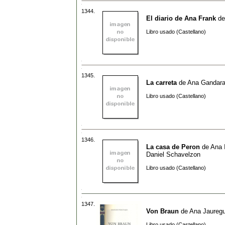
1344.
El diario de Ana Frank
d
Libro usado (Castellano)
1345.
La carreta
de
Ana Gandar
Libro usado (Castellano)
1346.
La casa de Peron
de
Ana I
Daniel Schavelzon
Libro usado (Castellano)
1347.
Von Braun
de
Ana Jauregu
Libro usado (Castellano)