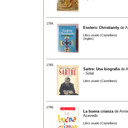
1784.
Esoteric Christianity
de
A
Libro usado (Castellano)
(Inglés)
1785.
Sartre: Una biografia
de
A
- Solal
Libro usado (Castellano)
1786.
La buena crianza
de
Anni
Acevedo
Libro usado (Castellano)