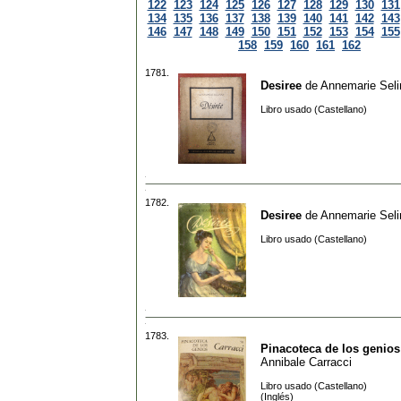
122
123
124
125
126
127
128
129
130
131
134
135
136
137
138
139
140
141
142
143
146
147
148
149
150
151
152
153
154
155
158
159
160
161
162
1781.
Desiree
de
Annemarie Seli
Libro usado (Castellano)
1782.
Desiree
de
Annemarie Seli
Libro usado (Castellano)
1783.
Pinacoteca de los genios
Annibale Carracci
Libro usado (Castellano)
(Inglés)