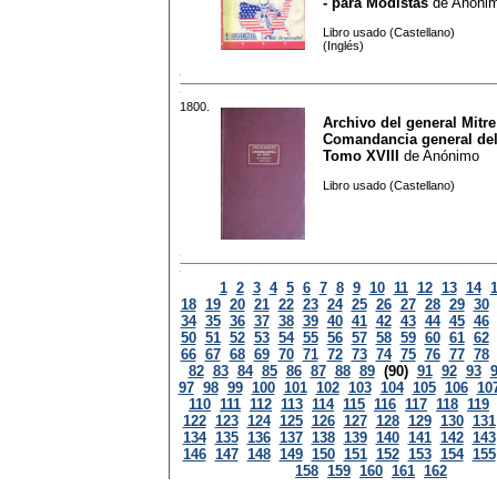
- para Modistas
de
Anóni
Libro usado (Castellano)
(Inglés)
1800.
Archivo del general Mitre
Comandancia general del 
Tomo XVIII
de
Anónimo
Libro usado (Castellano)
1
2
3
4
5
6
7
8
9
10
11
12
13
14
18
19
20
21
22
23
24
25
26
27
28
29
30
34
35
36
37
38
39
40
41
42
43
44
45
46
50
51
52
53
54
55
56
57
58
59
60
61
62
66
67
68
69
70
71
72
73
74
75
76
77
78
82
83
84
85
86
87
88
89
(90)
91
92
93
97
98
99
100
101
102
103
104
105
106
10
110
111
112
113
114
115
116
117
118
119
122
123
124
125
126
127
128
129
130
131
134
135
136
137
138
139
140
141
142
143
146
147
148
149
150
151
152
153
154
155
158
159
160
161
162