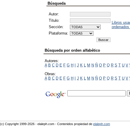
Búsqueda
Autor:
Título:
Libros usa
Sección:
ordenados
Plataforma:
Búsqueda por orden alfabético
Autores:
A
B
C
D
E
F
G
H
I
J
K
L
M
N
Ñ
O
P
Q
R
S
T
U
V
Obras:
A
B
C
D
E
F
G
H
I
J
K
L
M
N
Ñ
O
P
Q
R
S
T
U
V
(c) Copyright 1999-2026 - elaleph.com - Contenidos propiedad de
elaleph.com