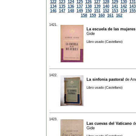
122
123
124
125
126
127
128
129
130
131
134
135
136
137
138
139
140
141
142
143
146
147
148
149
150
151
152
153
154
155
158
159
160
161
162
1421.
La escuela de las mujeres
Gide
Libro usado (Castellano)
1422.
La sinfonia pastoral
de
An
Libro usado (Castellano)
1423.
Las cuevas del Vaticano
d
Gide