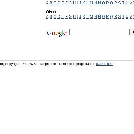
A
B
C
D
E
F
G
H
I
J
K
L
M
N
Ñ
O
P
Q
R
S
T
U
V
Obras:
A
B
C
D
E
F
G
H
I
J
K
L
M
N
Ñ
O
P
Q
R
S
T
U
V
(c) Copyright 1999-2026 - elaleph.com - Contenidos propiedad de
elaleph.com