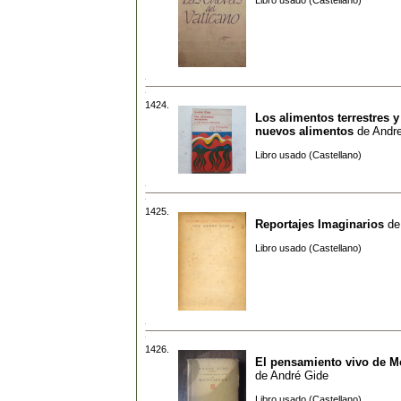
Libro usado (Castellano)
1424.
Los alimentos terrestres y
nuevos alimentos
de
Andr
Libro usado (Castellano)
1425.
Reportajes Imaginarios
d
Libro usado (Castellano)
1426.
El pensamiento vivo de M
de
André Gide
Libro usado (Castellano)