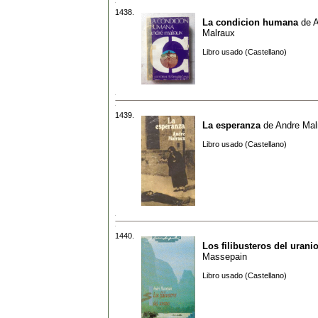
1438.
La condicion humana
de
A
Malraux
Libro usado (Castellano)
1439.
La esperanza
de
Andre Mal
Libro usado (Castellano)
1440.
Los filibusteros del urani
Massepain
Libro usado (Castellano)