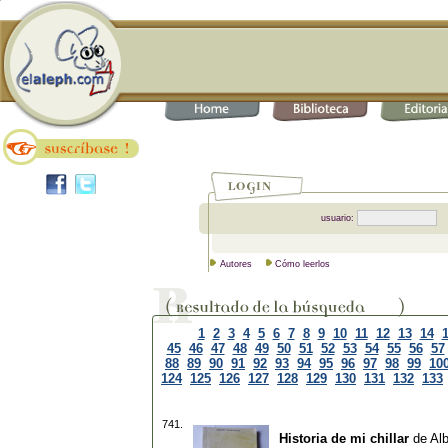
usuario:
Autores
Cómo leerlos
1
2
3
4
5
6
7
8
9
10
11
12
13
14
45
46
47
48
49
50
51
52
53
54
55
56
57
88
89
90
91
92
93
94
95
96
97
98
99
10
124
125
126
127
128
129
130
131
132
133
741.
Historia de mi chillar
de
Al