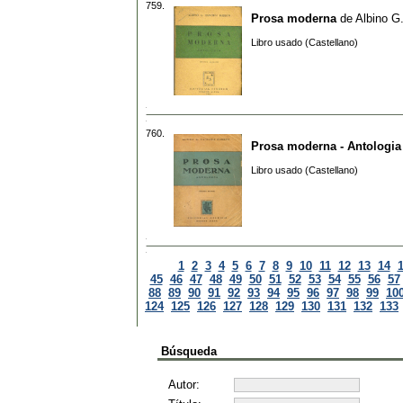
759.
Prosa moderna
de
Albino G
Libro usado (Castellano)
760.
Prosa moderna - Antologia
Libro usado (Castellano)
1
2
3
4
5
6
7
8
9
10
11
12
13
14
45
46
47
48
49
50
51
52
53
54
55
56
57
88
89
90
91
92
93
94
95
96
97
98
99
10
124
125
126
127
128
129
130
131
132
133
Búsqueda
Autor: