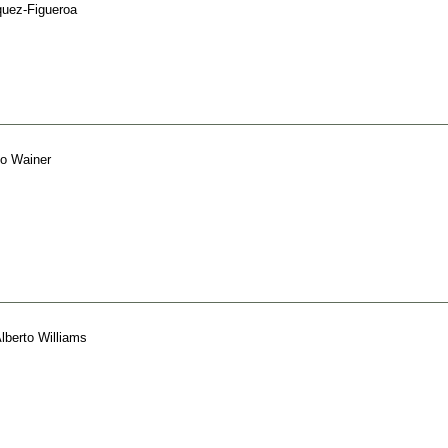
quez-Figueroa
to Wainer
lberto Williams