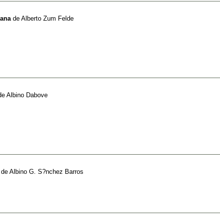
cana
de
Alberto Zum Felde
de
Albino Dabove
de
Albino G. S?nchez Barros