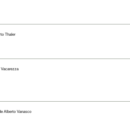
rto Thaler
o Vacarezza
de
Alberto Vanasco