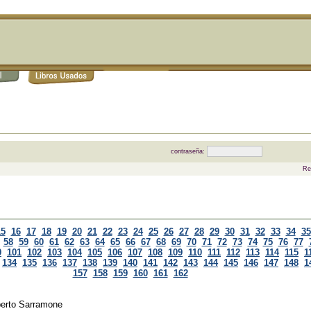
contraseña:
Re
15
16
17
18
19
20
21
22
23
24
25
26
27
28
29
30
31
32
33
34
35
58
59
60
61
62
63
64
65
66
67
68
69
70
71
72
73
74
75
76
77
0
101
102
103
104
105
106
107
108
109
110
111
112
113
114
115
1
134
135
136
137
138
139
140
141
142
143
144
145
146
147
148
1
157
158
159
160
161
162
berto Sarramone