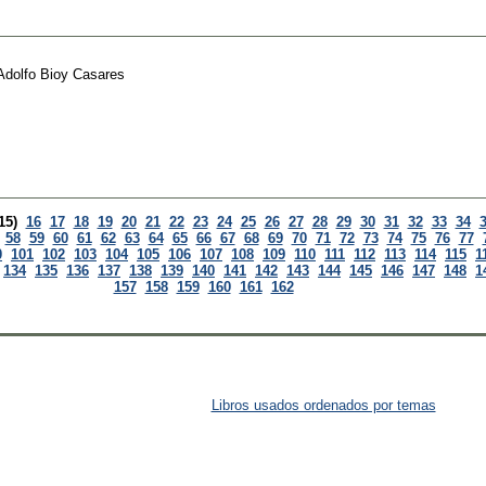
Adolfo Bioy Casares
15)
16
17
18
19
20
21
22
23
24
25
26
27
28
29
30
31
32
33
34
58
59
60
61
62
63
64
65
66
67
68
69
70
71
72
73
74
75
76
77
0
101
102
103
104
105
106
107
108
109
110
111
112
113
114
115
1
134
135
136
137
138
139
140
141
142
143
144
145
146
147
148
1
157
158
159
160
161
162
Libros usados ordenados por temas