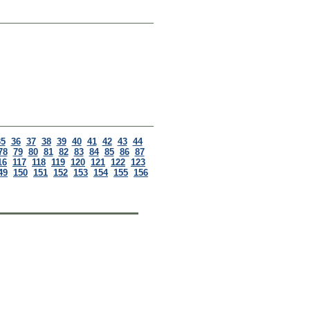
35
36
37
38
39
40
41
42
43
44
78
79
80
81
82
83
84
85
86
87
16
117
118
119
120
121
122
123
49
150
151
152
153
154
155
156