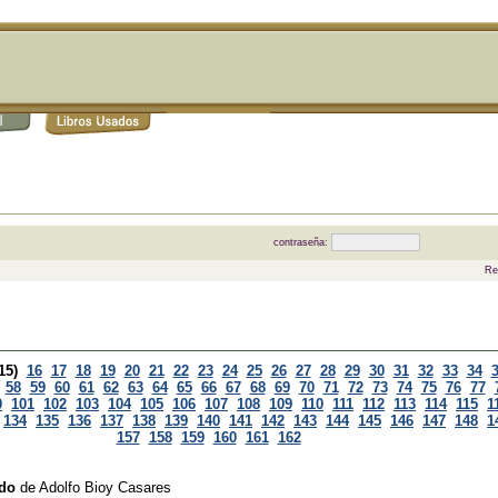
contraseña:
Re
15)
16
17
18
19
20
21
22
23
24
25
26
27
28
29
30
31
32
33
34
58
59
60
61
62
63
64
65
66
67
68
69
70
71
72
73
74
75
76
77
0
101
102
103
104
105
106
107
108
109
110
111
112
113
114
115
1
134
135
136
137
138
139
140
141
142
143
144
145
146
147
148
1
157
158
159
160
161
162
rdo
de
Adolfo Bioy Casares