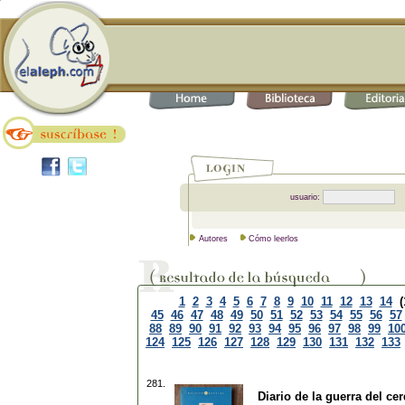
usuario:
Autores
Cómo leerlos
1
2
3
4
5
6
7
8
9
10
11
12
13
14
(
45
46
47
48
49
50
51
52
53
54
55
56
57
88
89
90
91
92
93
94
95
96
97
98
99
10
124
125
126
127
128
129
130
131
132
133
281.
Diario de la guerra del ce