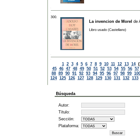
300.
La invencion de Morel
de
Libro usado (Castellano)
1
2
3
4
5
6
7
8
9
10
11
12
13
14
(
45
46
47
48
49
50
51
52
53
54
55
56
57
88
89
90
91
92
93
94
95
96
97
98
99
10
124
125
126
127
128
129
130
131
132
133
Búsqueda
Autor:
Título:
Sección:
Plataforma: