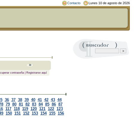
Contacto
Lunes 10 de agosto de 2026
cuperar contraseña
|
Registrarse aquí
35
36
37
38
39
40
41
42
43
44
78
79
80
81
82
83
84
85
86
87
16
117
118
119
120
121
122
123
49
150
151
152
153
154
155
156