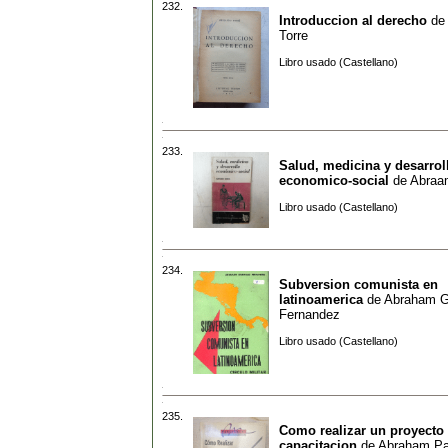
232.
Introduccion al derecho
de
Torre
Libro usado (Castellano)
233.
Salud, medicina y desarrol
economico-social
de
Abraa
Libro usado (Castellano)
234.
Subversion comunista en
latinoamerica
de
Abraham Gr
Fernandez
Libro usado (Castellano)
235.
Como realizar un proyecto
capacitacion
de
Abraham Pa