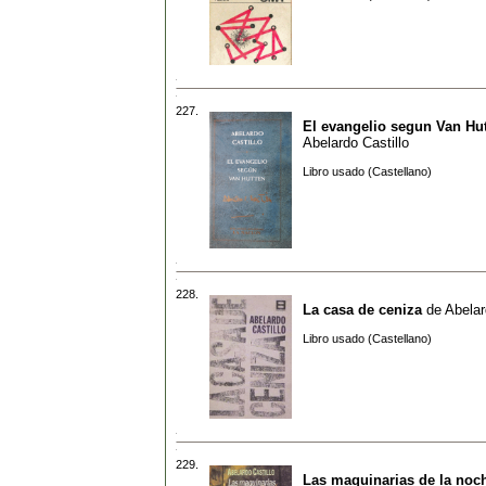
227.
El evangelio segun Van Hu
Abelardo Castillo
Libro usado (Castellano)
228.
La casa de ceniza
de
Abelar
Libro usado (Castellano)
229.
Las maquinarias de la noc