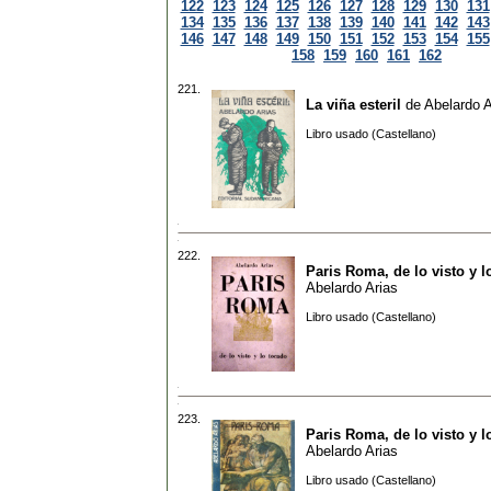
122
123
124
125
126
127
128
129
130
131
134
135
136
137
138
139
140
141
142
143
146
147
148
149
150
151
152
153
154
155
158
159
160
161
162
221.
La viña esteril
de
Abelardo A
Libro usado (Castellano)
222.
Paris Roma, de lo visto y l
Abelardo Arias
Libro usado (Castellano)
223.
Paris Roma, de lo visto y l
Abelardo Arias
Libro usado (Castellano)