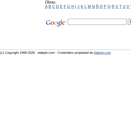
Obras:
A
B
C
D
E
F
G
H
I
J
K
L
M
N
Ñ
O
P
Q
R
S
T
U
V
(c) Copyright 1999-2026 - elaleph.com - Contenidos propiedad de
elaleph.com