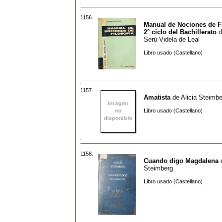
1156.
Manual de Nociones de Fi
2° ciclo del Bachillerato
d
Serú Videla de Leal
Libro usado (Castellano)
1157.
Amatista
de
Alicia Steimb
Libro usado (Castellano)
1158.
Cuando digo Magdalena
Steimberg
Libro usado (Castellano)