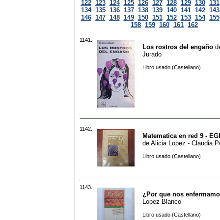
122
123
124
125
126
127
128
129
130
131
134
135
136
137
138
139
140
141
142
143
146
147
148
149
150
151
152
153
154
155
158
159
160
161
162
1141.
Los rostros del engaño
d
Jurado
Libro usado (Castellano)
1142.
Matematica en red 9 - EGB
de
Alicia Lopez - Claudia Pe
Libro usado (Castellano)
1143.
¿Por que nos enfermam
Lopez Blanco
Libro usado (Castellano)