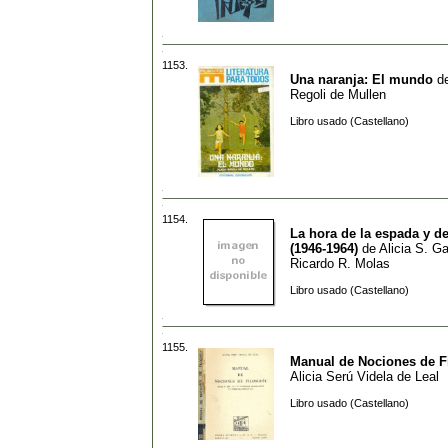
1153.
Una naranja: El mundo
d
Regoli de Mullen
Libro usado (Castellano)
1154.
La hora de la espada y de
(1946-1964)
de
Alicia S. Ga
Ricardo R. Molas
Libro usado (Castellano)
1155.
Manual de Nociones de Fi
Alicia Serú Videla de Leal
Libro usado (Castellano)