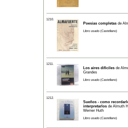
1210.
Poesias completas
de
Alm
Libro usado (Castellano)
1211.
Los aires dificiles
de
Alm
Grandes
Libro usado (Castellano)
1212.
Sueños - como recordarl
interpretarlos
de
Almuth H
Werner Huth
Libro usado (Castellano)