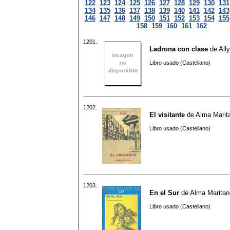
122
123
124
125
126
127
128
129
130
131
134
135
136
137
138
139
140
141
142
143
146
147
148
149
150
151
152
153
154
155
158
159
160
161
162
1201.
Ladrona con clase
de
All
Libro usado (Castellano)
1202.
El visitante
de
Alma Marit
Libro usado (Castellano)
1203.
En el Sur
de
Alma Maritan
Libro usado (Castellano)