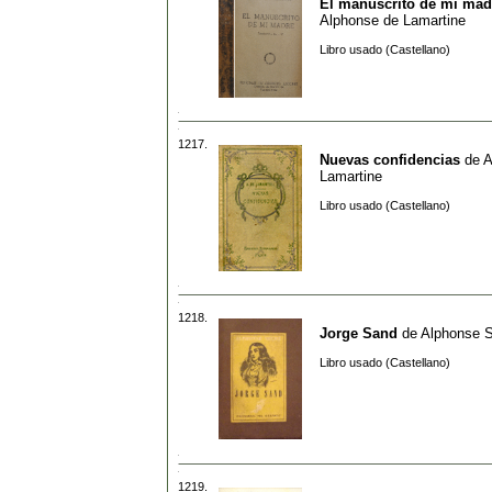
El manuscrito de mi mad
Alphonse de Lamartine
Libro usado (Castellano)
1217.
Nuevas confidencias
de
A
Lamartine
Libro usado (Castellano)
1218.
Jorge Sand
de
Alphonse 
Libro usado (Castellano)
1219.