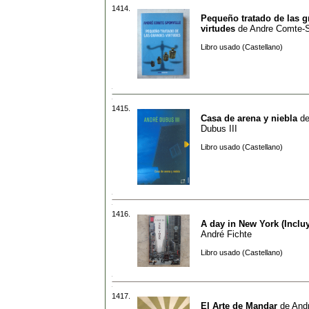
1414.
Pequeño tratado de las 
virtudes
de
Andre Comte-S
Libro usado (Castellano)
1415.
Casa de arena y niebla
d
Dubus III
Libro usado (Castellano)
1416.
A day in New York (Inclu
André Fichte
Libro usado (Castellano)
1417.
El Arte de Mandar
de
And