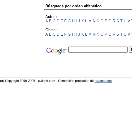
Búsqueda por orden alfabético
Autores:
A
B
C
D
E
F
G
H
I
J
K
L
M
N
Ñ
O
P
Q
R
S
T
U
V
Obras:
A
B
C
D
E
F
G
H
I
J
K
L
M
N
Ñ
O
P
Q
R
S
T
U
V
(c) Copyright 1999-2026 - elaleph.com - Contenidos propiedad de
elaleph.com