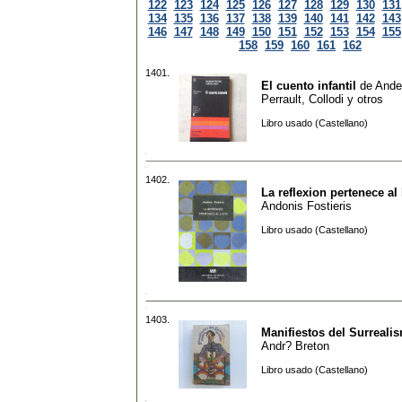
122
123
124
125
126
127
128
129
130
131
134
135
136
137
138
139
140
141
142
143
146
147
148
149
150
151
152
153
154
155
158
159
160
161
162
1401.
El cuento infantil
de
Ande
Perrault, Collodi y otros
Libro usado (Castellano)
1402.
La reflexion pertenece al 
Andonis Fostieris
Libro usado (Castellano)
1403.
Manifiestos del Surreali
Andr? Breton
Libro usado (Castellano)