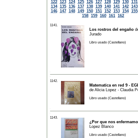
122
123
124
125
126
127
128
129
130
131
134
135
136
137
138
139
140
141
142
143
146
147
148
149
150
151
152
153
154
155
158
159
160
161
162
1141.
Los rostros del engaño
d
Jurado
Libro usado (Castellano)
1142.
Matematica en red 9 - EGB
de
Alicia Lopez - Claudia Pe
Libro usado (Castellano)
1143.
¿Por que nos enfermam
Lopez Blanco
Libro usado (Castellano)