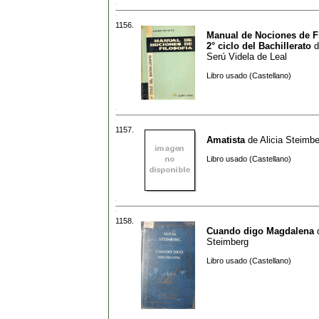
1156.
Manual de Nociones de Fi
2° ciclo del Bachillerato
d
Serú Videla de Leal
Libro usado (Castellano)
1157.
Amatista
de
Alicia Steimb
Libro usado (Castellano)
1158.
Cuando digo Magdalena
Steimberg
Libro usado (Castellano)