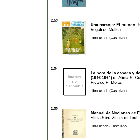
1153.
Una naranja: El mundo
d
Regoli de Mullen
Libro usado (Castellano)
1154.
La hora de la espada y de
(1946-1964)
de
Alicia S. Ga
Ricardo R. Molas
Libro usado (Castellano)
1155.
Manual de Nociones de Fi
Alicia Serú Videla de Leal
Libro usado (Castellano)