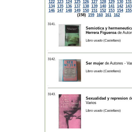
122
123
124
125
126
127
128
129
130
131
134
135
136
137
138
139
140
141
142
143
146
147
148
149
150
151
152
153
154
155
(158)
159
160
161
162
3141.
Semiotica y hermeneutic
Herrera Figueroa
de
Autor
Libro usado (Castellano)
3142.
Ser mujer
de
Autores - Va
Libro usado (Castellano)
3143.
Sexualidad y represion
d
Varios
Libro usado (Castellano)