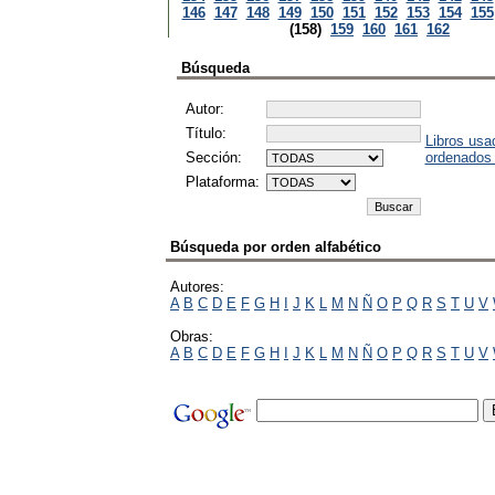
146
147
148
149
150
151
152
153
154
155
(158)
159
160
161
162
Búsqueda
Autor:
Título:
Libros usa
Sección:
ordenados
Plataforma:
Búsqueda por orden alfabético
Autores:
A
B
C
D
E
F
G
H
I
J
K
L
M
N
Ñ
O
P
Q
R
S
T
U
V
Obras:
A
B
C
D
E
F
G
H
I
J
K
L
M
N
Ñ
O
P
Q
R
S
T
U
V