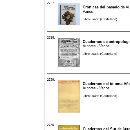
2727.
Cronicas del pasado
de
Au
Varios
Libro usado (Castellano)
2728.
Cuadernos de antropologi
Autores - Varios
Libro usado (Castellano)
2729.
Cuadernos del idioma Año
Autores - Varios
Libro usado (Castellano)
2730.
Cuadernos del Sur
de
Auto