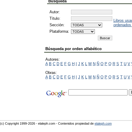
Búsqueda
Autor:
Título:
Libros usa
Sección:
ordenados
Plataforma:
Búsqueda por orden alfabético
Autores:
A
B
C
D
E
F
G
H
I
J
K
L
M
N
Ñ
O
P
Q
R
S
T
U
V
Obras:
A
B
C
D
E
F
G
H
I
J
K
L
M
N
Ñ
O
P
Q
R
S
T
U
V
(c) Copyright 1999-2026 - elaleph.com - Contenidos propiedad de
elaleph.com