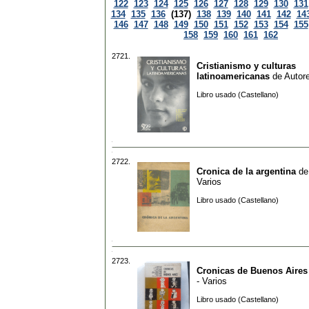
122
123
124
125
126
127
128
129
130
131
134
135
136
(137)
138
139
140
141
142
14
146
147
148
149
150
151
152
153
154
155
158
159
160
161
162
2721.
Cristianismo y culturas
latinoamericanas
de
Autore
Libro usado (Castellano)
2722.
Cronica de la argentina
d
Varios
Libro usado (Castellano)
2723.
Cronicas de Buenos Aires
- Varios
Libro usado (Castellano)