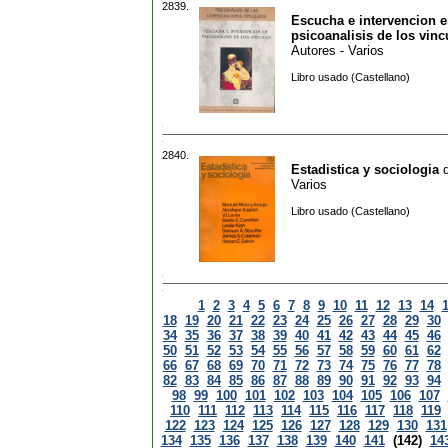
2839.
Escucha e intervencion 
psicoanalisis de los vinc
Autores - Varios
Libro usado (Castellano)
2840.
Estadistica y sociologia
Varios
Libro usado (Castellano)
1
2
3
4
5
6
7
8
9
10
11
12
13
14
18
19
20
21
22
23
24
25
26
27
28
29
30
34
35
36
37
38
39
40
41
42
43
44
45
46
50
51
52
53
54
55
56
57
58
59
60
61
62
66
67
68
69
70
71
72
73
74
75
76
77
78
82
83
84
85
86
87
88
89
90
91
92
93
94
98
99
100
101
102
103
104
105
106
107
110
111
112
113
114
115
116
117
118
119
122
123
124
125
126
127
128
129
130
131
134
135
136
137
138
139
140
141
(142)
14