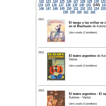
122
123
124
125
126
127
128
129
130
131
134
135
136
137
138
139
140
141
(142)
14
146
147
148
149
150
151
152
153
154
155
158
159
160
161
162
2821.
El tango y las orillas se
en el Riachuelo
de
Autore
Libro usado (Castellano)
2822.
El teatro argentino
de
Aut
Varios
Libro usado (Castellano)
2823.
El teatro argentino - El s
Autores - Varios
Libro usado (Castellano)