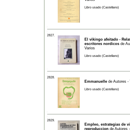
Libro usado (Castellano)
2827.
El vikingo afeitado - Rela
escritores nordicos
de
Au
Varios
Libro usado (Castellano)
2828.
Emmanuelle
de
Autores -
Libro usado (Castellano)
2829.
Empleo, estrategias de v
reproduccion
de
Autores -