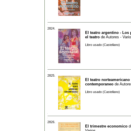
2824.
El teatro argentino - Los
el teatro
de
Autores - Vari
Libro usado (Castellano)
2825.
El teatro norteamericano
contemporaneo
de
Autore
Libro usado (Castellano)
2826.
El trimestre economico
d
Varios