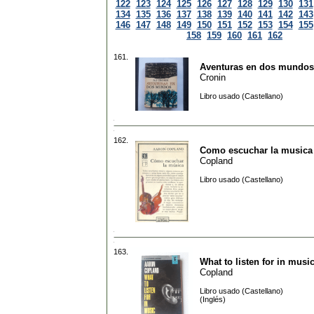
122
123
124
125
126
127
128
129
130
131
134
135
136
137
138
139
140
141
142
143
146
147
148
149
150
151
152
153
154
155
158
159
160
161
162
161.
Aventuras en dos mundos
Cronin
Libro usado (Castellano)
162.
Como escuchar la musica
Copland
Libro usado (Castellano)
163.
What to listen for in musi
Copland
Libro usado (Castellano)
(Inglés)