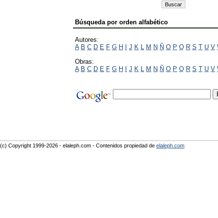
Búsqueda por orden alfabético
Autores:
A
B
C
D
E
F
G
H
I
J
K
L
M
N
Ñ
O
P
Q
R
S
T
U
V
Obras:
A
B
C
D
E
F
G
H
I
J
K
L
M
N
Ñ
O
P
Q
R
S
T
U
V
(c) Copyright 1999-2026 - elaleph.com - Contenidos propiedad de
elaleph.com