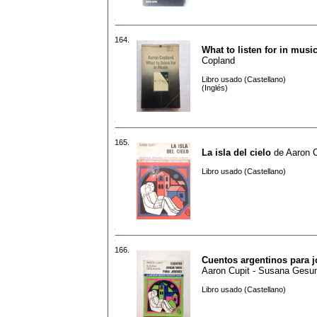
164.
What to listen for in musi
Copland
Libro usado (Castellano)
(Inglés)
165.
La isla del cielo
de
Aaron C
Libro usado (Castellano)
166.
Cuentos argentinos para 
Aaron Cupit - Susana Gesu
Libro usado (Castellano)