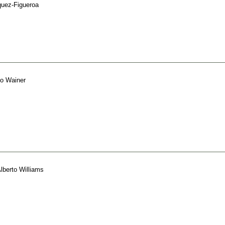
quez-Figueroa
to Wainer
lberto Williams