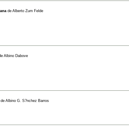
cana
de
Alberto Zum Felde
de
Albino Dabove
de
Albino G. S?nchez Barros