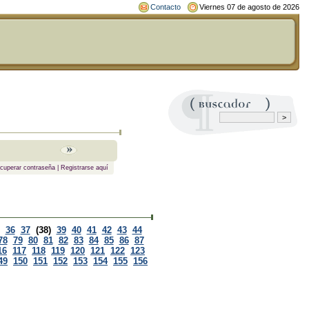
Contacto
Viernes 07 de agosto de 2026
cuperar contraseña
|
Registrarse aquí
36
37
(38)
39
40
41
42
43
44
78
79
80
81
82
83
84
85
86
87
16
117
118
119
120
121
122
123
49
150
151
152
153
154
155
156