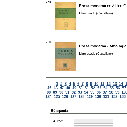
759.
Prosa moderna
de
Albino G
Libro usado (Castellano)
760.
Prosa moderna - Antologia
Libro usado (Castellano)
1
2
3
4
5
6
7
8
9
10
11
12
13
14
45
46
47
48
49
50
51
52
53
54
55
56
57
88
89
90
91
92
93
94
95
96
97
98
99
10
124
125
126
127
128
129
130
131
132
133
Búsqueda
Autor: