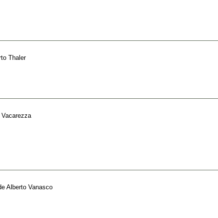
rto Thaler
o Vacarezza
de
Alberto Vanasco