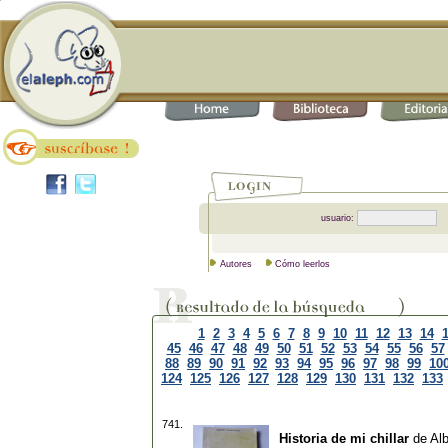
usuario:
Autores
Cómo leerlos
1
2
3
4
5
6
7
8
9
10
11
12
13
14
45
46
47
48
49
50
51
52
53
54
55
56
57
88
89
90
91
92
93
94
95
96
97
98
99
10
124
125
126
127
128
129
130
131
132
133
741.
Historia de mi chillar
de
Al