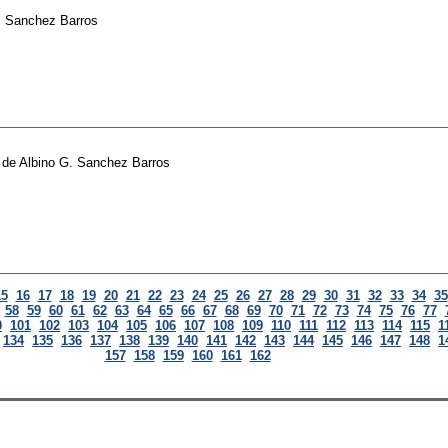
. Sanchez Barros
de
Albino G. Sanchez Barros
15
16
17
18
19
20
21
22
23
24
25
26
27
28
29
30
31
32
33
34
35
58
59
60
61
62
63
64
65
66
67
68
69
70
71
72
73
74
75
76
77
0
101
102
103
104
105
106
107
108
109
110
111
112
113
114
115
1
134
135
136
137
138
139
140
141
142
143
144
145
146
147
148
1
157
158
159
160
161
162