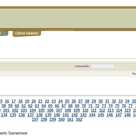
contraseña:
Re
15
16
17
18
19
20
21
22
23
24
25
26
27
28
29
30
31
32
33
34
35
58
59
60
61
62
63
64
65
66
67
68
69
70
71
72
73
74
75
76
77
0
101
102
103
104
105
106
107
108
109
110
111
112
113
114
115
1
134
135
136
137
138
139
140
141
142
143
144
145
146
147
148
1
157
158
159
160
161
162
berto Sarramone