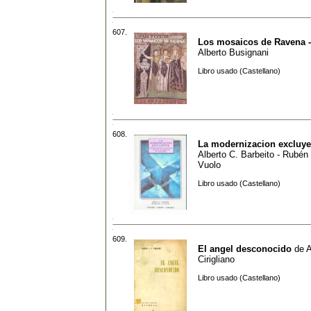
607.
Los mosaicos de Ravena -
Alberto Busignani
Libro usado (Castellano)
608.
La modernizacion excluye
Alberto C. Barbeito - Rubén
Vuolo
Libro usado (Castellano)
609.
El angel desconocido
de
A
Cirigliano
Libro usado (Castellano)