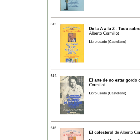
613.
De la A a la Z - Todo sobre
Alberto Cormillot
Libro usado (Castellano)
614.
El arte de no estar gordo
Cormillot
Libro usado (Castellano)
615.
El colesterol
de
Alberto Cor