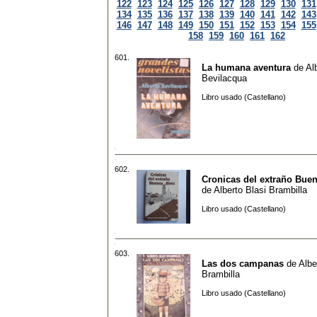
122
123
124
125
126
127
128
129
130
131
134
135
136
137
138
139
140
141
142
143
146
147
148
149
150
151
152
153
154
155
158
159
160
161
162
601.
La humana aventura
de
Al
Bevilacqua
Libro usado (Castellano)
602.
Cronicas del extraño Buen
de
Alberto Blasi Brambilla
Libro usado (Castellano)
603.
Las dos campanas
de
Albe
Brambilla
Libro usado (Castellano)