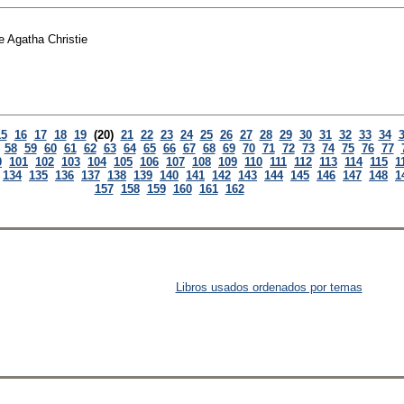
e
Agatha Christie
15
16
17
18
19
(20)
21
22
23
24
25
26
27
28
29
30
31
32
33
34
58
59
60
61
62
63
64
65
66
67
68
69
70
71
72
73
74
75
76
77
0
101
102
103
104
105
106
107
108
109
110
111
112
113
114
115
1
134
135
136
137
138
139
140
141
142
143
144
145
146
147
148
1
157
158
159
160
161
162
Libros usados ordenados por temas