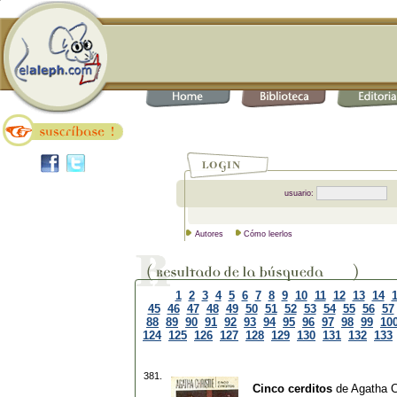
usuario:
Autores
Cómo leerlos
1
2
3
4
5
6
7
8
9
10
11
12
13
14
45
46
47
48
49
50
51
52
53
54
55
56
57
88
89
90
91
92
93
94
95
96
97
98
99
10
124
125
126
127
128
129
130
131
132
133
381.
Cinco cerditos
de
Agatha C