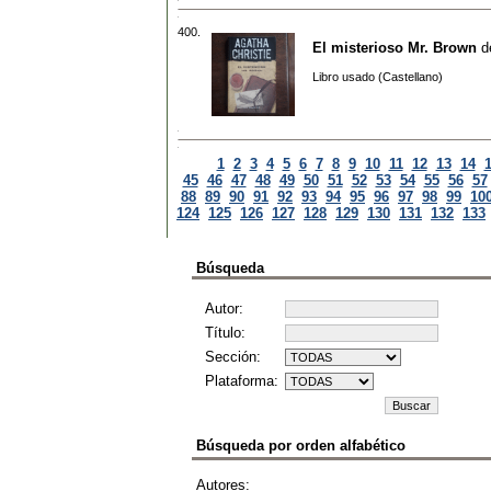
400.
El misterioso Mr. Brown
d
Libro usado (Castellano)
1
2
3
4
5
6
7
8
9
10
11
12
13
14
45
46
47
48
49
50
51
52
53
54
55
56
57
88
89
90
91
92
93
94
95
96
97
98
99
10
124
125
126
127
128
129
130
131
132
133
Búsqueda
Autor:
Título:
Sección:
Plataforma:
Búsqueda por orden alfabético
Autores: