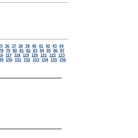
35
36
37
38
39
40
41
42
43
44
78
79
80
81
82
83
84
85
86
87
16
117
118
119
120
121
122
123
49
150
151
152
153
154
155
156