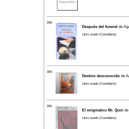
388.
Después del funeral
de
Aga
Libro usado (Castellano)
389.
Destino desconocido
de
A
Libro usado (Castellano)
390.
El enigmatico Mr. Quin
d
Libro usado (Castellano)