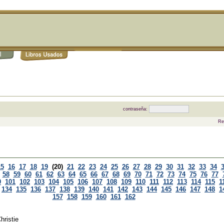
contraseña:
Re
15
16
17
18
19
(20)
21
22
23
24
25
26
27
28
29
30
31
32
33
34
58
59
60
61
62
63
64
65
66
67
68
69
70
71
72
73
74
75
76
77
0
101
102
103
104
105
106
107
108
109
110
111
112
113
114
115
1
134
135
136
137
138
139
140
141
142
143
144
145
146
147
148
1
157
158
159
160
161
162
hristie