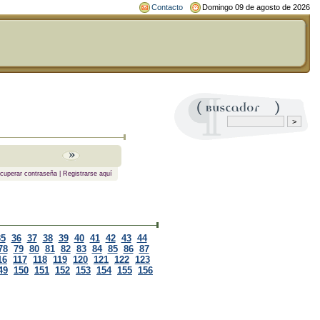
Contacto
Domingo 09 de agosto de 2026
cuperar contraseña
|
Registrarse aquí
35
36
37
38
39
40
41
42
43
44
78
79
80
81
82
83
84
85
86
87
16
117
118
119
120
121
122
123
49
150
151
152
153
154
155
156