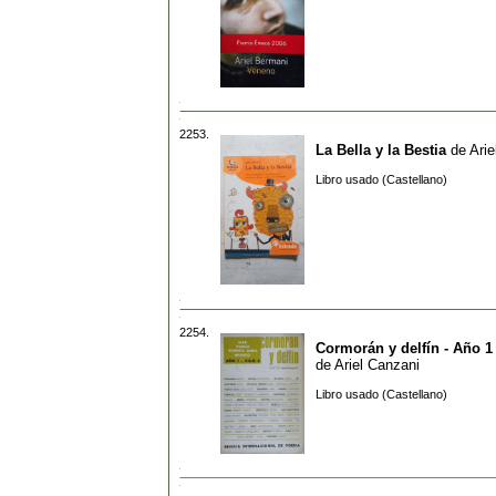
2253.
La Bella y la Bestia
de
Arie
Libro usado (Castellano)
2254.
Cormorán y delfín - Año 1 
de
Ariel Canzani
Libro usado (Castellano)