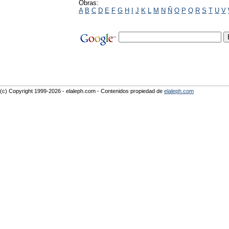
Obras:
A
B
C
D
E
F
G
H
I
J
K
L
M
N
Ñ
O
P
Q
R
S
T
U
V
(c) Copyright 1999-2026 - elaleph.com - Contenidos propiedad de
elaleph.com