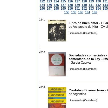
122
123
124
125
126
127
128
129
130
131
134
135
136
137
138
139
140
141
142
143
146
147
148
149
150
151
152
153
154
155
158
159
160
161
162
2241.
Libro de buen amor - El a
de
Arcipreste de Hita - Ovid
Libro usado (Castellano)
2242.
Sociedades comerciales - 
comentario de la Ley 1955
- Garcia Cuerva
Libro usado (Castellano)
2243.
Cordoba - Buenos Aires -
de
Argentina
Libro usado (Castellano)