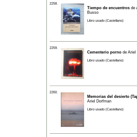
2258.
Tiempo de encuentros
de
Busso
Libro usado (Castellano)
2259.
Cementerio porno
de
Arie
Libro usado (Castellano)
2260.
Memorias del desierto (Ta
Ariel Dorfman
Libro usado (Castellano)