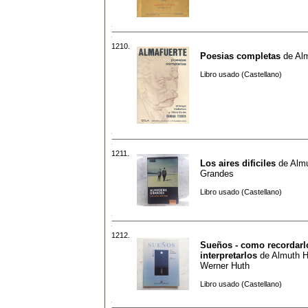
1210.
Poesias completas
de
Alm
Libro usado (Castellano)
1211.
Los aires dificiles
de
Alm
Grandes
Libro usado (Castellano)
1212.
Sueños - como recordarl
interpretarlos
de
Almuth H
Werner Huth
Libro usado (Castellano)