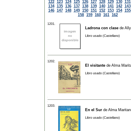
122
123
124
125
126
127
128
129
130
131
134
135
136
137
138
139
140
141
142
143
146
147
148
149
150
151
152
153
154
155
158
159
160
161
162
1201.
Ladrona con clase
de
All
Libro usado (Castellano)
1202.
El visitante
de
Alma Marit
Libro usado (Castellano)
1203.
En el Sur
de
Alma Maritan
Libro usado (Castellano)