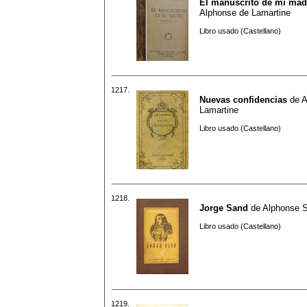
El manuscrito de mi mad
Alphonse de Lamartine
Libro usado (Castellano)
1217.
Nuevas confidencias
de
A
Lamartine
Libro usado (Castellano)
1218.
Jorge Sand
de
Alphonse 
Libro usado (Castellano)
1219.