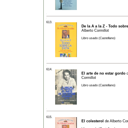
613.
De la A a la Z - Todo sobre
Alberto Cormillot
Libro usado (Castellano)
614.
El arte de no estar gordo
Cormillot
Libro usado (Castellano)
615.
El colesterol
de
Alberto Cor