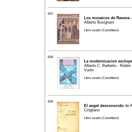
607.
Los mosaicos de Ravena -
Alberto Busignani
Libro usado (Castellano)
608.
La modernizacion excluye
Alberto C. Barbeito - Rubén
Vuolo
Libro usado (Castellano)
609.
El angel desconocido
de
A
Cirigliano
Libro usado (Castellano)