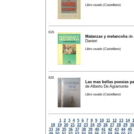
Libro usado (Castellano)
619.
Matanzas y melancolia
de
Danieri
Libro usado (Castellano)
620.
Las mas bellas poesias par
de
Alberto De Agramonte
Libro usado (Castellano)
1
2
3
4
5
6
7
8
9
10
11
12
13
14
18
19
20
21
22
23
24
25
26
27
28
29
30
33
34
35
36
37
38
39
40
41
42
43
44
45
49
50
51
52
53
54
55
56
57
58
59
60
61