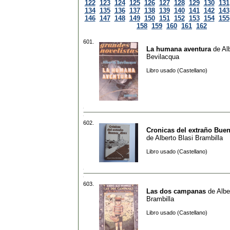
122
123
124
125
126
127
128
129
130
131
134
135
136
137
138
139
140
141
142
143
146
147
148
149
150
151
152
153
154
155
158
159
160
161
162
601.
La humana aventura
de
Al
Bevilacqua
Libro usado (Castellano)
602.
Cronicas del extraño Buen
de
Alberto Blasi Brambilla
Libro usado (Castellano)
603.
Las dos campanas
de
Albe
Brambilla
Libro usado (Castellano)