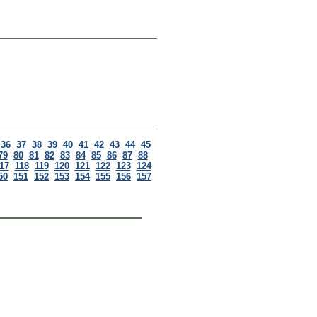
36
37
38
39
40
41
42
43
44
45
79
80
81
82
83
84
85
86
87
88
17
118
119
120
121
122
123
124
50
151
152
153
154
155
156
157