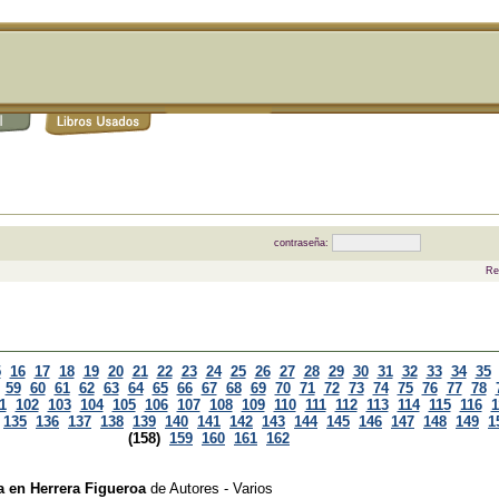
contraseña:
Re
5
16
17
18
19
20
21
22
23
24
25
26
27
28
29
30
31
32
33
34
35
59
60
61
62
63
64
65
66
67
68
69
70
71
72
73
74
75
76
77
78
1
102
103
104
105
106
107
108
109
110
111
112
113
114
115
116
1
135
136
137
138
139
140
141
142
143
144
145
146
147
148
149
1
(158)
159
160
161
162
a en Herrera Figueroa
de
Autores - Varios