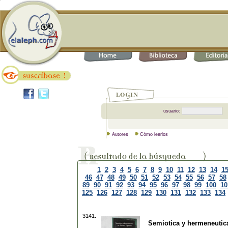
usuario:
Autores
Cómo leerlos
1
2
3
4
5
6
7
8
9
10
11
12
13
14
1
46
47
48
49
50
51
52
53
54
55
56
57
58
89
90
91
92
93
94
95
96
97
98
99
100
10
125
126
127
128
129
130
131
132
133
134
3141.
Semiotica y hermeneutic