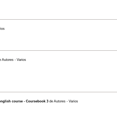
rios
e
Autores - Varios
english course - Coursebook 3
de
Autores - Varios