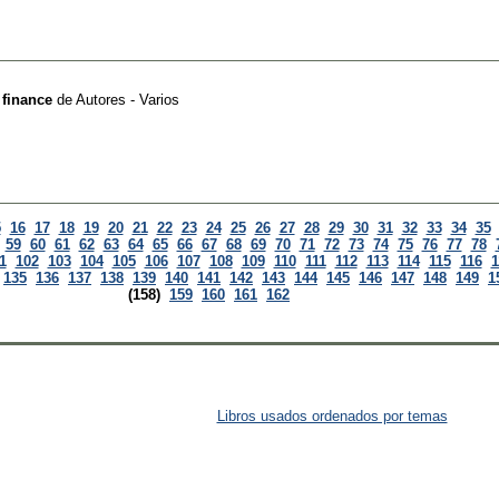
 finance
de
Autores - Varios
5
16
17
18
19
20
21
22
23
24
25
26
27
28
29
30
31
32
33
34
35
59
60
61
62
63
64
65
66
67
68
69
70
71
72
73
74
75
76
77
78
1
102
103
104
105
106
107
108
109
110
111
112
113
114
115
116
1
135
136
137
138
139
140
141
142
143
144
145
146
147
148
149
1
(158)
159
160
161
162
Libros usados ordenados por temas