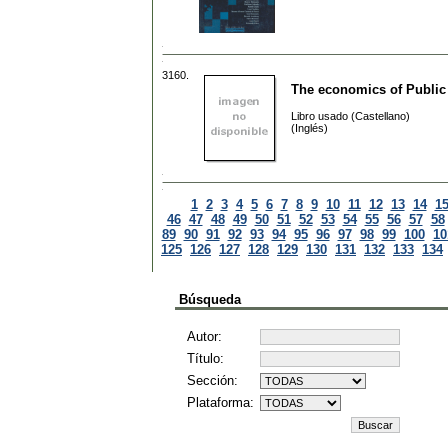
3160.
The economics of Public
Libro usado (Castellano)
(Inglés)
1
2
3
4
5
6
7
8
9
10
11
12
13
14
1
46
47
48
49
50
51
52
53
54
55
56
57
58
89
90
91
92
93
94
95
96
97
98
99
100
10
125
126
127
128
129
130
131
132
133
134
Búsqueda
Autor:
Título:
Sección:
Plataforma: