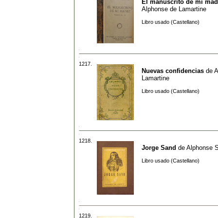
El manuscrito de mi mad
Alphonse de Lamartine
Libro usado (Castellano)
1217.
Nuevas confidencias
de
A
Lamartine
Libro usado (Castellano)
1218.
Jorge Sand
de
Alphonse 
Libro usado (Castellano)
1219.