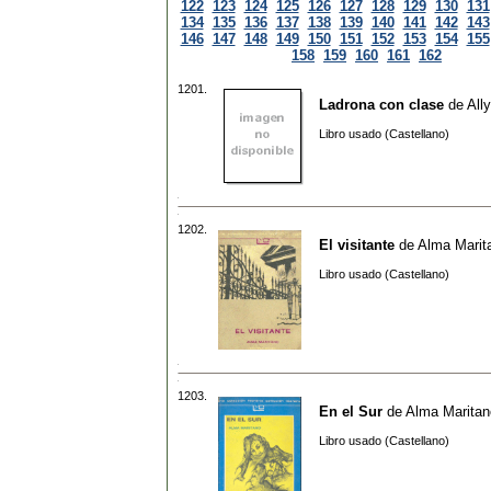
122
123
124
125
126
127
128
129
130
131
134
135
136
137
138
139
140
141
142
143
146
147
148
149
150
151
152
153
154
155
158
159
160
161
162
1201.
Ladrona con clase
de
All
Libro usado (Castellano)
1202.
El visitante
de
Alma Marit
Libro usado (Castellano)
1203.
En el Sur
de
Alma Maritan
Libro usado (Castellano)