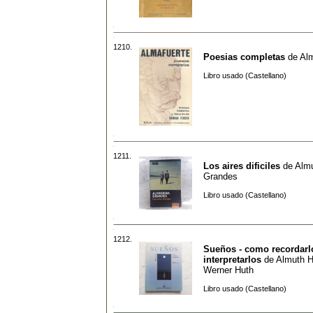
1210.
Poesias completas
de
Alm
Libro usado (Castellano)
1211.
Los aires dificiles
de
Alm
Grandes
Libro usado (Castellano)
1212.
Sueños - como recordarl
interpretarlos
de
Almuth H
Werner Huth
Libro usado (Castellano)