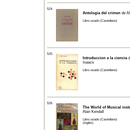
524.
Antologia del crimen
de
A
Libro usado (Castellano)
525.
Introduccion a la ciencia
Isaacs
Libro usado (Castellano)
526.
The World of Musical ins
Alan Kendall
Libro usado (Castellano)
(Inglés)