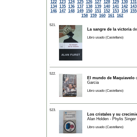
122
123
124
125
126
127
128
129
130
131
134
135
136
137
138
139
140
141
142
143
146
147
148
149
150
151
152
153
154
155
158
159
160
161
162
521.
La sangre de la victoria
d
Libro usado (Castellano)
522.
El mundo de Maquiavelo
Garcia
Libro usado (Castellano)
523.
Los cristales y su crecimi
Alan Holden - Phylis Singer
Libro usado (Castellano)