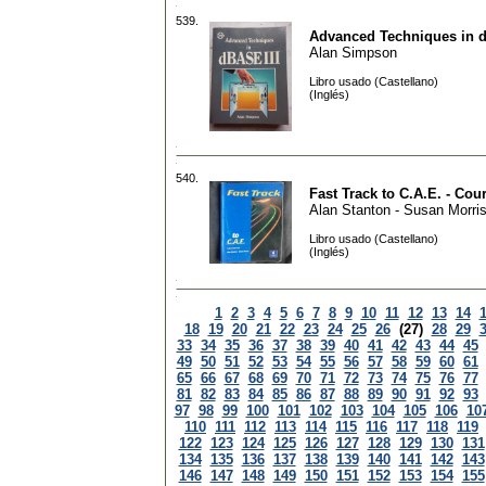
539.
Advanced Techniques in d
Alan Simpson
Libro usado (Castellano)
(Inglés)
540.
Fast Track to C.A.E. - Co
Alan Stanton - Susan Morri
Libro usado (Castellano)
(Inglés)
1
2
3
4
5
6
7
8
9
10
11
12
13
14
18
19
20
21
22
23
24
25
26
(27)
28
29
33
34
35
36
37
38
39
40
41
42
43
44
45
49
50
51
52
53
54
55
56
57
58
59
60
61
65
66
67
68
69
70
71
72
73
74
75
76
77
81
82
83
84
85
86
87
88
89
90
91
92
93
97
98
99
100
101
102
103
104
105
106
10
110
111
112
113
114
115
116
117
118
119
122
123
124
125
126
127
128
129
130
131
134
135
136
137
138
139
140
141
142
143
146
147
148
149
150
151
152
153
154
155