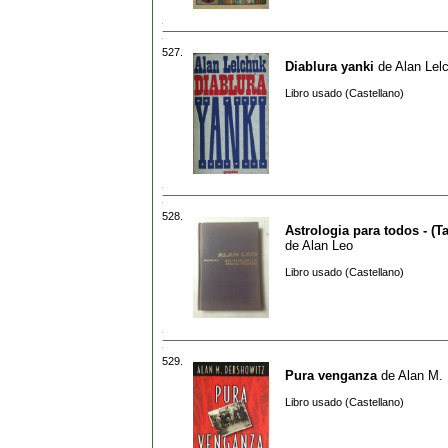
527.
Diablura yanki
de
Alan Lel
Libro usado (Castellano)
528.
Astrologia para todos - (T
de
Alan Leo
Libro usado (Castellano)
529.
Pura venganza
de
Alan M.
Libro usado (Castellano)