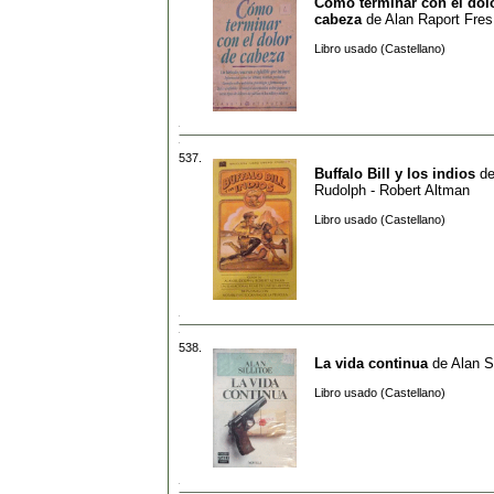
Como terminar con el dol
cabeza
de
Alan Raport Fres
Libro usado (Castellano)
537.
Buffalo Bill y los indios
d
Rudolph - Robert Altman
Libro usado (Castellano)
538.
La vida continua
de
Alan Si
Libro usado (Castellano)