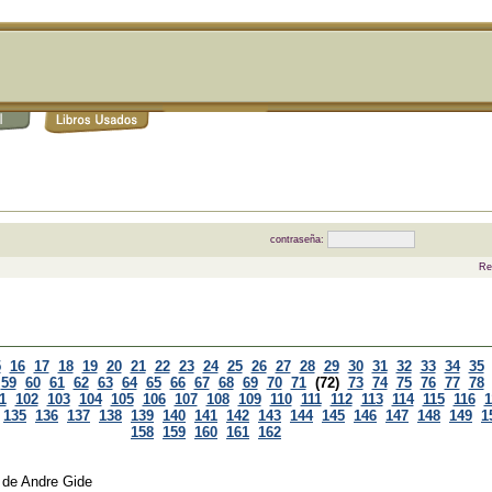
contraseña:
Re
5
16
17
18
19
20
21
22
23
24
25
26
27
28
29
30
31
32
33
34
35
59
60
61
62
63
64
65
66
67
68
69
70
71
(72)
73
74
75
76
77
78
1
102
103
104
105
106
107
108
109
110
111
112
113
114
115
116
1
135
136
137
138
139
140
141
142
143
144
145
146
147
148
149
1
158
159
160
161
162
de
Andre Gide