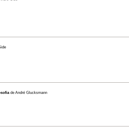
Gide
osofia
de
André Glucksmann