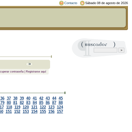
Contacto
Sábado 08 de agosto de 2026
cuperar contraseña
|
Registrarse aquí
36
37
38
39
40
41
42
43
44
45
79
80
81
82
83
84
85
86
87
88
17
118
119
120
121
122
123
124
50
151
152
153
154
155
156
157