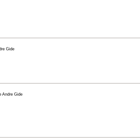
dre Gide
e
Andre Gide