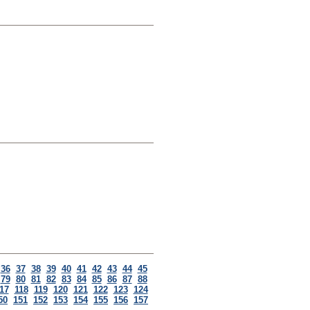
36
37
38
39
40
41
42
43
44
45
79
80
81
82
83
84
85
86
87
88
17
118
119
120
121
122
123
124
50
151
152
153
154
155
156
157