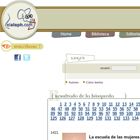
usuario:
Autores
Cómo leerlos
1
2
3
4
5
6
7
8
9
10
11
12
13
14
1
46
47
48
49
50
51
52
53
54
55
56
57
58
89
90
91
92
93
94
95
96
97
98
99
100
10
125
126
127
128
129
130
131
132
133
134
1421.
La escuela de las mujeres