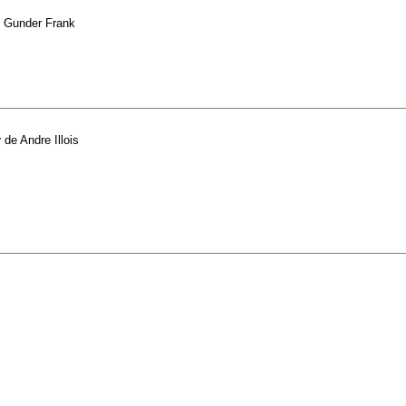
 Gunder Frank
r
de
Andre Illois