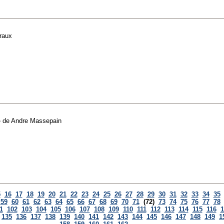
raux
o
de
Andre Massepain
5
16
17
18
19
20
21
22
23
24
25
26
27
28
29
30
31
32
33
34
35
59
60
61
62
63
64
65
66
67
68
69
70
71
(72)
73
74
75
76
77
78
1
102
103
104
105
106
107
108
109
110
111
112
113
114
115
116
1
135
136
137
138
139
140
141
142
143
144
145
146
147
148
149
1