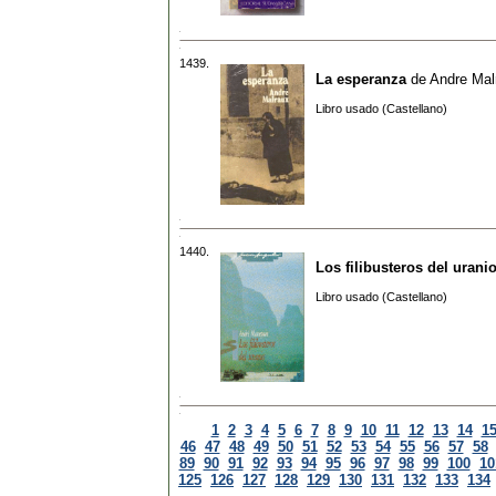
1439.
La esperanza
de
Andre Mal
Libro usado (Castellano)
1440.
Los filibusteros del urani
Libro usado (Castellano)
1
2
3
4
5
6
7
8
9
10
11
12
13
14
1
46
47
48
49
50
51
52
53
54
55
56
57
58
89
90
91
92
93
94
95
96
97
98
99
100
10
125
126
127
128
129
130
131
132
133
134