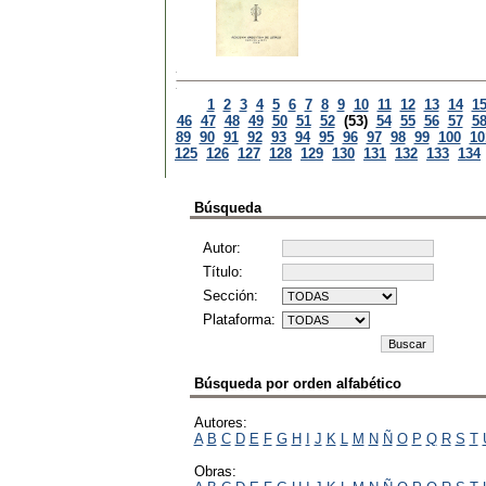
1
2
3
4
5
6
7
8
9
10
11
12
13
14
1
46
47
48
49
50
51
52
(53)
54
55
56
57
5
89
90
91
92
93
94
95
96
97
98
99
100
10
125
126
127
128
129
130
131
132
133
134
Búsqueda
Autor:
Título:
Sección:
Plataforma:
Búsqueda por orden alfabético
Autores:
A
B
C
D
E
F
G
H
I
J
K
L
M
N
Ñ
O
P
Q
R
S
T
Obras: