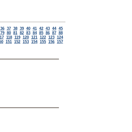
36
37
38
39
40
41
42
43
44
45
79
80
81
82
83
84
85
86
87
88
17
118
119
120
121
122
123
124
50
151
152
153
154
155
156
157