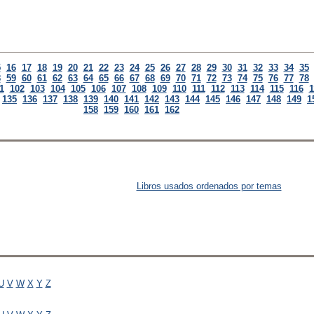
5
16
17
18
19
20
21
22
23
24
25
26
27
28
29
30
31
32
33
34
35
8
59
60
61
62
63
64
65
66
67
68
69
70
71
72
73
74
75
76
77
78
1
102
103
104
105
106
107
108
109
110
111
112
113
114
115
116
1
135
136
137
138
139
140
141
142
143
144
145
146
147
148
149
1
158
159
160
161
162
Libros usados ordenados por temas
U
V
W
X
Y
Z