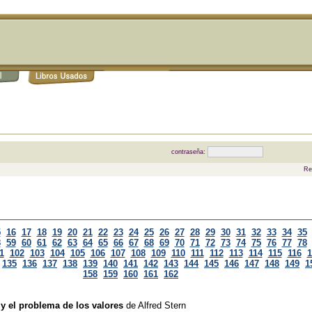
contraseña:
Re
5
16
17
18
19
20
21
22
23
24
25
26
27
28
29
30
31
32
33
34
35
8
59
60
61
62
63
64
65
66
67
68
69
70
71
72
73
74
75
76
77
78
1
102
103
104
105
106
107
108
109
110
111
112
113
114
115
116
1
135
136
137
138
139
140
141
142
143
144
145
146
147
148
149
1
158
159
160
161
162
a y el problema de los valores
de
Alfred Stern