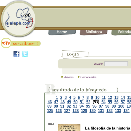
usuario:
Autores
Cómo leerlos
1
2
3
4
5
6
7
8
9
10
11
12
13
14
1
46
47
48
49
50
51
52
(53)
54
55
56
57
5
89
90
91
92
93
94
95
96
97
98
99
100
10
125
126
127
128
129
130
131
132
133
134
1041.
La filosofia de la histori