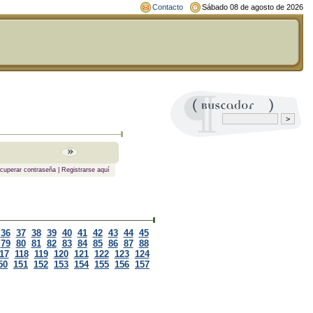
Contacto
Sábado 08 de agosto de 2026
cuperar contraseña
|
Registrarse aquí
36
37
38
39
40
41
42
43
44
45
79
80
81
82
83
84
85
86
87
88
17
118
119
120
121
122
123
124
50
151
152
153
154
155
156
157