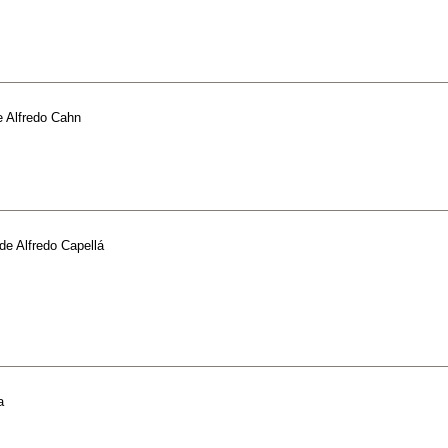
e
Alfredo Cahn
de
Alfredo Capellá
a