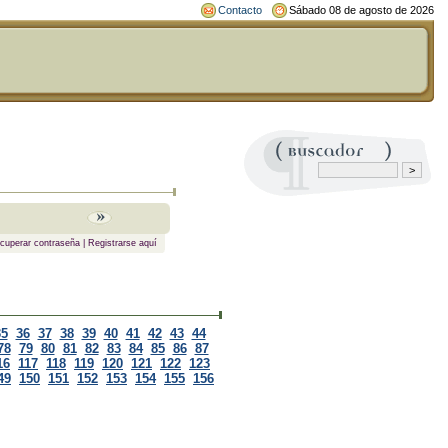
Contacto
Sábado 08 de agosto de 2026
cuperar contraseña
|
Registrarse aquí
35
36
37
38
39
40
41
42
43
44
78
79
80
81
82
83
84
85
86
87
16
117
118
119
120
121
122
123
49
150
151
152
153
154
155
156