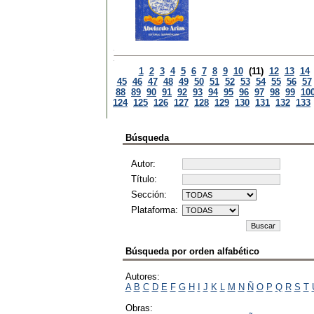
1
2
3
4
5
6
7
8
9
10
(11)
12
13
14
45
46
47
48
49
50
51
52
53
54
55
56
57
88
89
90
91
92
93
94
95
96
97
98
99
10
124
125
126
127
128
129
130
131
132
133
Búsqueda
Autor:
Título:
Sección:
Plataforma:
Búsqueda por orden alfabético
Autores:
A
B
C
D
E
F
G
H
I
J
K
L
M
N
Ñ
O
P
Q
R
S
T
Obras: