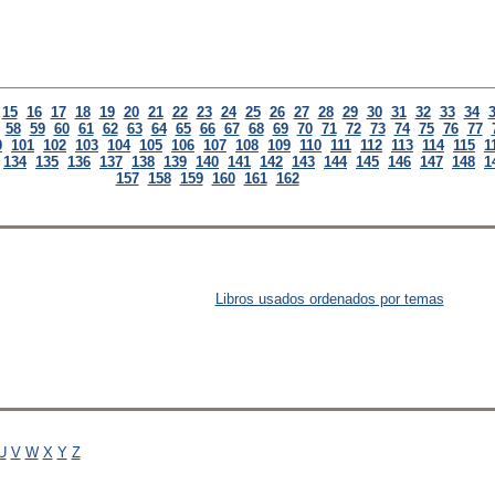
15
16
17
18
19
20
21
22
23
24
25
26
27
28
29
30
31
32
33
34
58
59
60
61
62
63
64
65
66
67
68
69
70
71
72
73
74
75
76
77
0
101
102
103
104
105
106
107
108
109
110
111
112
113
114
115
1
134
135
136
137
138
139
140
141
142
143
144
145
146
147
148
1
157
158
159
160
161
162
Libros usados ordenados por temas
U
V
W
X
Y
Z