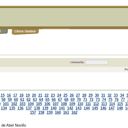
contraseña:
Re
15
16
17
18
19
20
21
22
23
24
25
26
27
28
29
30
31
32
33
34
58
59
60
61
62
63
64
65
66
67
68
69
70
71
72
73
74
75
76
77
0
101
102
103
104
105
106
107
108
109
110
111
112
113
114
115
1
134
135
136
137
138
139
140
141
142
143
144
145
146
147
148
1
157
158
159
160
161
162
l
de
Abel Novillo