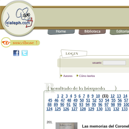
usuario:
Autores
Cómo leerlos
1
2
3
4
5
6
7
8
9
10
(11)
12
13
14
45
46
47
48
49
50
51
52
53
54
55
56
57
88
89
90
91
92
93
94
95
96
97
98
99
10
124
125
126
127
128
129
130
131
132
133
201.
Las memorias del Corone