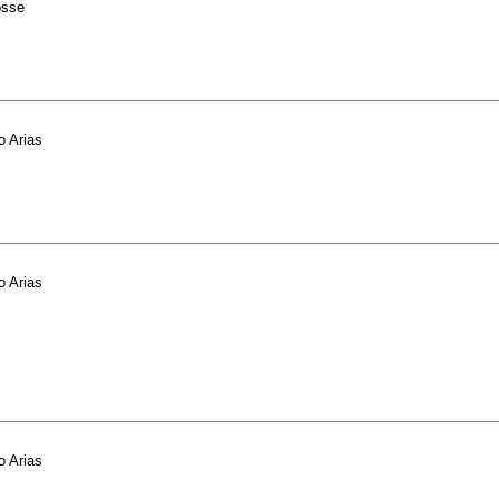
osse
o Arias
o Arias
o Arias