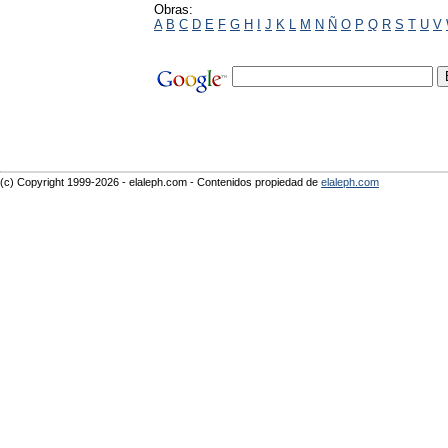
Obras:
A
B
C
D
E
F
G
H
I
J
K
L
M
N
Ñ
O
P
Q
R
S
T
U
V
(c) Copyright 1999-2026 - elaleph.com - Contenidos propiedad de
elaleph.com