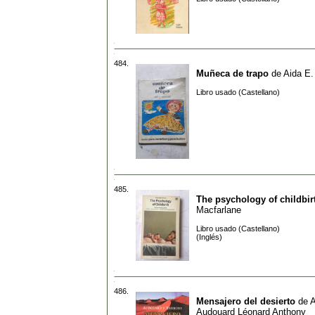
484.
Muñeca de trapo
de
Aida E
Libro usado (Castellano)
485.
The psychology of childbir
Macfarlane
Libro usado (Castellano)
(Inglés)
486.
Mensajero del desierto
de
A
Audouard Léonard Anthony