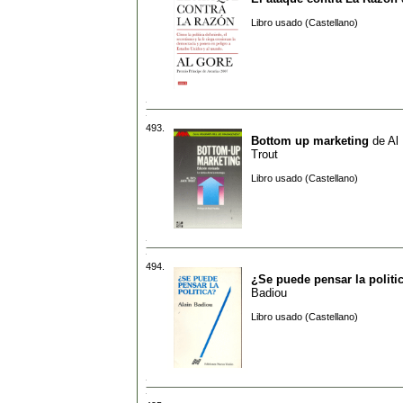
Libro usado (Castellano)
493.
Bottom up marketing
de
Al
Trout
Libro usado (Castellano)
494.
¿Se puede pensar la politi
Badiou
Libro usado (Castellano)