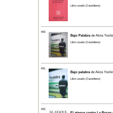
Libro usado (Castellano)
490.
Bajo Palabra
de
Akira Yosh
Libro usado (Castellano)
491.
Bajo palabra
de
Akira Yoshi
Libro usado (Castellano)
492.
El ataque contra La Razon