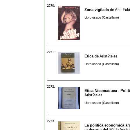
2270.
Zona vigilada
de
Aris Fak
Libro usado (Castellano)
2271.
Etica
de
Arist?teles
Libro usado (Castellano)
2272.
Etica Nicomaquea - Polit
Arist?teles
Libro usado (Castellano)
2273.
La politica economica ar
la decada del 80
de
Aristo