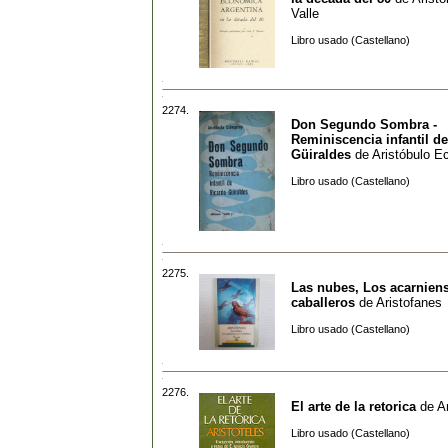
Valle
Libro usado (Castellano)
2274.
Don Segundo Sombra -
Reminiscencia infantil d
Güiraldes
de
Aristóbulo E
Libro usado (Castellano)
2275.
Las nubes, Los acarnien
caballeros
de
Aristofanes
Libro usado (Castellano)
2276.
El arte de la retorica
de
A
Libro usado (Castellano)