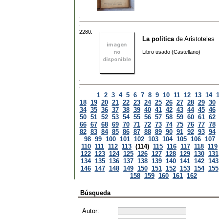
2280.
La politica
de
Aristoteles
Libro usado (Castellano)
1
2
3
4
5
6
7
8
9
10
11
12
13
14
18
19
20
21
22
23
24
25
26
27
28
29
30
34
35
36
37
38
39
40
41
42
43
44
45
46
50
51
52
53
54
55
56
57
58
59
60
61
62
66
67
68
69
70
71
72
73
74
75
76
77
78
82
83
84
85
86
87
88
89
90
91
92
93
94
98
99
100
101
102
103
104
105
106
107
110
111
112
113
(114)
115
116
117
118
119
122
123
124
125
126
127
128
129
130
131
134
135
136
137
138
139
140
141
142
143
146
147
148
149
150
151
152
153
154
155
158
159
160
161
162
Búsqueda
Autor: