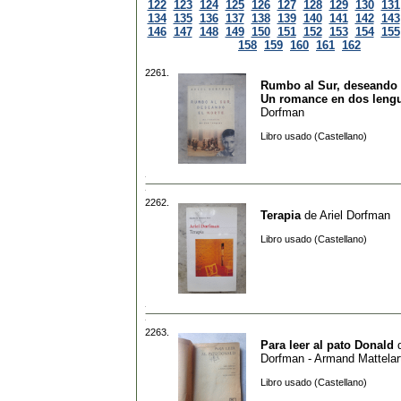
122
123
124
125
126
127
128
129
130
131
134
135
136
137
138
139
140
141
142
143
146
147
148
149
150
151
152
153
154
155
158
159
160
161
162
2261.
Rumbo al Sur, deseando e
Un romance en dos leng
Dorfman
Libro usado (Castellano)
2262.
Terapia
de
Ariel Dorfman
Libro usado (Castellano)
2263.
Para leer al pato Donald
Dorfman - Armand Mattelar
Libro usado (Castellano)