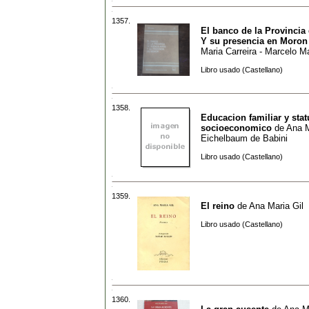
1357.
El banco de la Provincia
Y su presencia en Moron
Maria Carreira - Marcelo 
Libro usado (Castellano)
1358.
Educacion familiar y stat
socioeconomico
de
Ana M
Eichelbaum de Babini
Libro usado (Castellano)
1359.
El reino
de
Ana Maria Gil
Libro usado (Castellano)
1360.