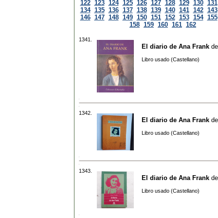
122
123
124
125
126
127
128
129
130
131
134
135
136
137
138
139
140
141
142
143
146
147
148
149
150
151
152
153
154
155
158
159
160
161
162
1341.
El diario de Ana Frank
d
Libro usado (Castellano)
1342.
El diario de Ana Frank
d
Libro usado (Castellano)
1343.
El diario de Ana Frank
d
Libro usado (Castellano)