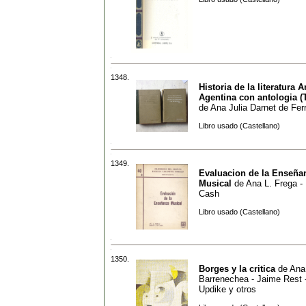
1348.
Historia de la literatura 
Agentina con antologia (
de
Ana Julia Darnet de Fer
Libro usado (Castellano)
1349.
Evaluacion de la Enseña
Musical
de
Ana L. Frega - 
Cash
Libro usado (Castellano)
1350.
Borges y la critica
de
Ana
Barrenechea - Jaime Rest 
Updike y otros