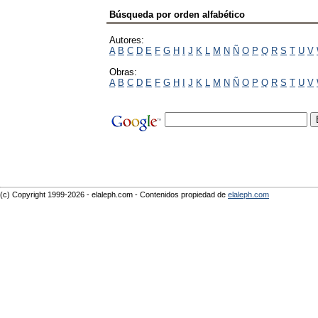
Búsqueda por orden alfabético
Autores:
A
B
C
D
E
F
G
H
I
J
K
L
M
N
Ñ
O
P
Q
R
S
T
U
V
Obras:
A
B
C
D
E
F
G
H
I
J
K
L
M
N
Ñ
O
P
Q
R
S
T
U
V
(c) Copyright 1999-2026 - elaleph.com - Contenidos propiedad de
elaleph.com