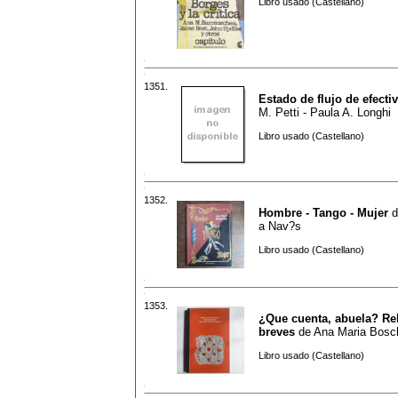
Libro usado (Castellano)
1351.
Estado de flujo de efecti
M. Petti - Paula A. Longhi
Libro usado (Castellano)
1352.
Hombre - Tango - Mujer
d
a Nav?s
Libro usado (Castellano)
1353.
¿Que cuenta, abuela? Re
breves
de
Ana Maria Bosc
Libro usado (Castellano)