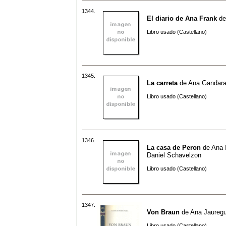
1344.
El diario de Ana Frank
d
Libro usado (Castellano)
1345.
La carreta
de
Ana Gandar
Libro usado (Castellano)
1346.
La casa de Peron
de
Ana I
Daniel Schavelzon
Libro usado (Castellano)
1347.
Von Braun
de
Ana Jauregu
Libro usado (Castellano)