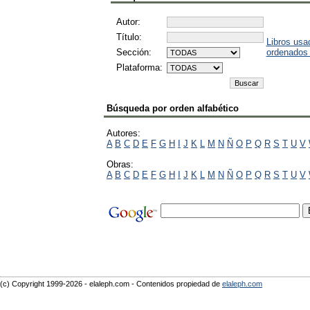
Autor:
Título:
Libros usa
Sección:
ordenados
Plataforma:
Búsqueda por orden alfabético
Autores:
A
B
C
D
E
F
G
H
I
J
K
L
M
N
Ñ
O
P
Q
R
S
T
U
V
Obras:
A
B
C
D
E
F
G
H
I
J
K
L
M
N
Ñ
O
P
Q
R
S
T
U
V
(c) Copyright 1999-2026 - elaleph.com - Contenidos propiedad de
elaleph.com