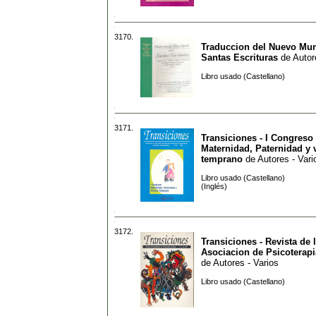
3170.
Traduccion del Nuevo Mun
Santas Escrituras
de
Autor
Libro usado (Castellano)
3171.
Transiciones - I Congreso
Maternidad, Paternidad y 
temprano
de
Autores - Vari
Libro usado (Castellano)
(Inglés)
3172.
Transiciones - Revista de 
Asociacion de Psicoterapi
de
Autores - Varios
Libro usado (Castellano)