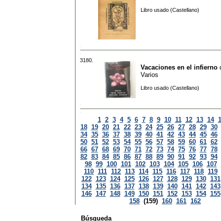
Libro usado (Castellano)
3180.
Vacaciones en el infierno
Varios
Libro usado (Castellano)
1
2
3
4
5
6
7
8
9
10
11
12
13
14
18
19
20
21
22
23
24
25
26
27
28
29
30
34
35
36
37
38
39
40
41
42
43
44
45
46
50
51
52
53
54
55
56
57
58
59
60
61
62
66
67
68
69
70
71
72
73
74
75
76
77
78
82
83
84
85
86
87
88
89
90
91
92
93
94
98
99
100
101
102
103
104
105
106
107
110
111
112
113
114
115
116
117
118
119
122
123
124
125
126
127
128
129
130
131
134
135
136
137
138
139
140
141
142
143
146
147
148
149
150
151
152
153
154
155
158
(159)
160
161
162
Búsqueda