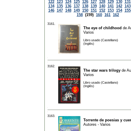
122
123
124
125
126
127
128
129
130
131
134
135
136
137
138
139
140
141
142
143
146
147
148
149
150
151
152
153
154
155
158
(159)
160
161
162
3161.
The eye of childhood
de
A
Varios
Libro usado (Castellano)
(Inglés)
3162.
The star wars trilogy
de
Au
Varios
Libro usado (Castellano)
(Inglés)
3163.
Torrente de poesias y cue
Autores - Varios