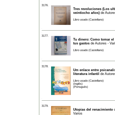
3176.
Tres revoluciones (Los ul
veintiocho años)
de
Autore
Libro usado (Castellano)
3177.
Tu dinero: Como tomar el 
tus gastos
de
Autores - Var
Libro usado (Castellano)
3178.
Um enlace entre psicanali
literatura infantil
de
Autore
Libro usado (Castellano)
(Inglés)
(Portugués)
3179.
Utopias del renacimiento
Varios