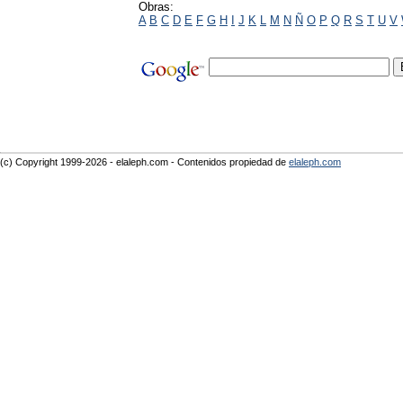
Obras:
A
B
C
D
E
F
G
H
I
J
K
L
M
N
Ñ
O
P
Q
R
S
T
U
V
(c) Copyright 1999-2026 - elaleph.com - Contenidos propiedad de
elaleph.com