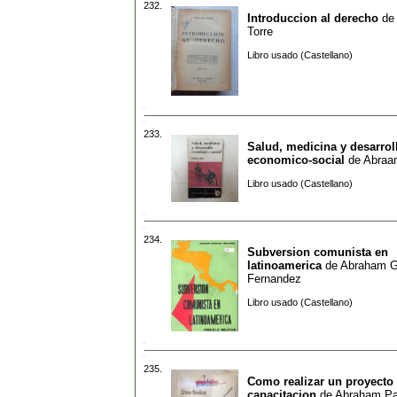
232.
Introduccion al derecho
de
Torre
Libro usado (Castellano)
233.
Salud, medicina y desarrol
economico-social
de
Abraa
Libro usado (Castellano)
234.
Subversion comunista en
latinoamerica
de
Abraham Gr
Fernandez
Libro usado (Castellano)
235.
Como realizar un proyecto
capacitacion
de
Abraham Pa