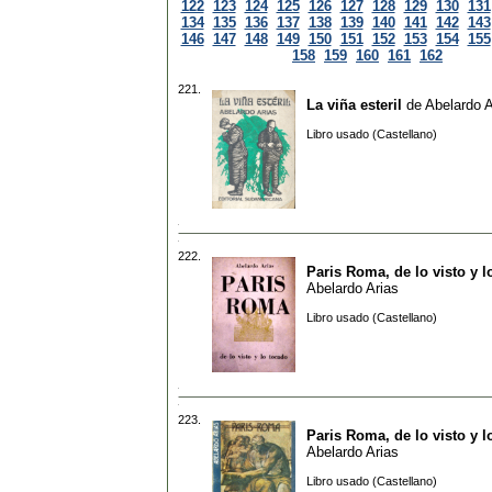
122
123
124
125
126
127
128
129
130
131
134
135
136
137
138
139
140
141
142
143
146
147
148
149
150
151
152
153
154
155
158
159
160
161
162
221.
La viña esteril
de
Abelardo A
Libro usado (Castellano)
222.
Paris Roma, de lo visto y l
Abelardo Arias
Libro usado (Castellano)
223.
Paris Roma, de lo visto y l
Abelardo Arias
Libro usado (Castellano)