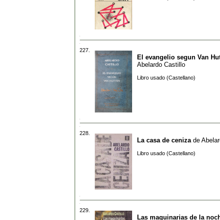
227.
El evangelio segun Van Hu
Abelardo Castillo
Libro usado (Castellano)
228.
La casa de ceniza
de
Abelar
Libro usado (Castellano)
229.
Las maquinarias de la noc