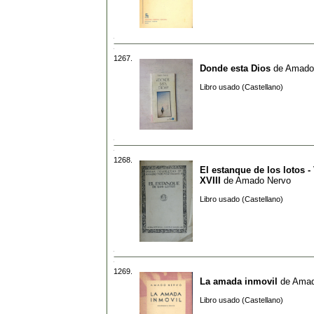
1267.
Donde esta Dios
de
Amado 
Libro usado (Castellano)
1268.
El estanque de los lotos 
XVIII
de
Amado Nervo
Libro usado (Castellano)
1269.
La amada inmovil
de
Amad
Libro usado (Castellano)