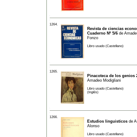
1264.
Revista de ciencias econo
Cuaderno Nº 5/6
de
Amadeo
Fonzo
Libro usado (Castellano)
1265.
Pinacoteca de los genios 
Amadeo Modigliani
Libro usado (Castellano)
(Inglés)
1266.
Estudios linguisticos
de
A
Alonso
Libro usado (Castellano)