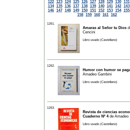
122
123
124
125
126
127
128
129
130
131
134
135
136
137
138
139
140
141
142
143
146
147
148
149
150
151
152
153
154
155
158
159
160
161
162
1261.
Amaras al Señor tu Dios
d
Cencini
Libro usado (Castellano)
1262.
Humor con humor se pag
Amadeo Gambini
Libro usado (Castellano)
1263.
Revista de ciencias econo
Cuaderno Nº 4
de
Amadeo J
Libro usado (Castellano)