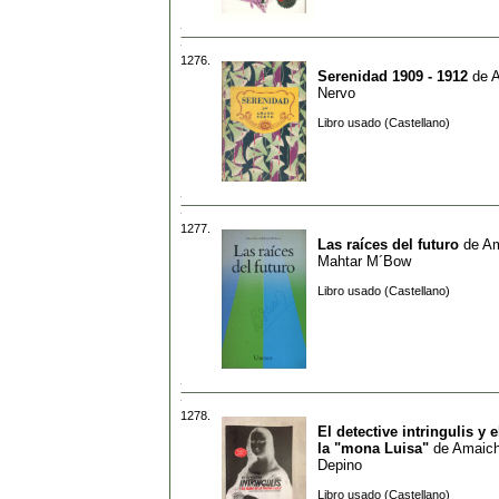
1276.
Serenidad 1909 - 1912
de
Nervo
Libro usado (Castellano)
1277.
Las raíces del futuro
de
Am
Mahtar M´Bow
Libro usado (Castellano)
1278.
El detective intringulis y 
la "mona Luisa"
de
Amaich
Depino
Libro usado (Castellano)