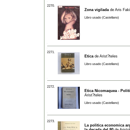
2270.
Zona vigilada
de
Aris Fak
Libro usado (Castellano)
2271.
Etica
de
Arist?teles
Libro usado (Castellano)
2272.
Etica Nicomaquea - Polit
Arist?teles
Libro usado (Castellano)
2273.
La politica economica ar
la decada del 80
de
Aristo