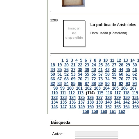
2280.
La politica
de
Aristoteles
Libro usado (Castellano)
1
2
3
4
5
6
7
8
9
10
11
12
13
14
18
19
20
21
22
23
24
25
26
27
28
29
30
34
35
36
37
38
39
40
41
42
43
44
45
46
50
51
52
53
54
55
56
57
58
59
60
61
62
66
67
68
69
70
71
72
73
74
75
76
77
78
82
83
84
85
86
87
88
89
90
91
92
93
94
98
99
100
101
102
103
104
105
106
107
110
111
112
113
(114)
115
116
117
118
119
122
123
124
125
126
127
128
129
130
131
134
135
136
137
138
139
140
141
142
143
146
147
148
149
150
151
152
153
154
155
158
159
160
161
162
Búsqueda
Autor: