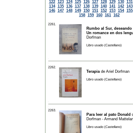
122
123
124
125
126
127
128
129
130
131
134
135
136
137
138
139
140
141
142
143
146
147
148
149
150
151
152
153
154
155
158
159
160
161
162
2261.
Rumbo al Sur, deseando e
Un romance en dos leng
Dorfman
Libro usado (Castellano)
2262.
Terapia
de
Ariel Dorfman
Libro usado (Castellano)
2263.
Para leer al pato Donald
Dorfman - Armand Mattelar
Libro usado (Castellano)