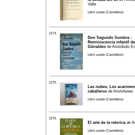
Valle
Libro usado (Castellano)
2274.
Don Segundo Sombra -
Reminiscencia infantil d
Güiraldes
de
Aristóbulo E
Libro usado (Castellano)
2275.
Las nubes, Los acarnien
caballeros
de
Aristofanes
Libro usado (Castellano)
2276.
El arte de la retorica
de
A
Libro usado (Castellano)