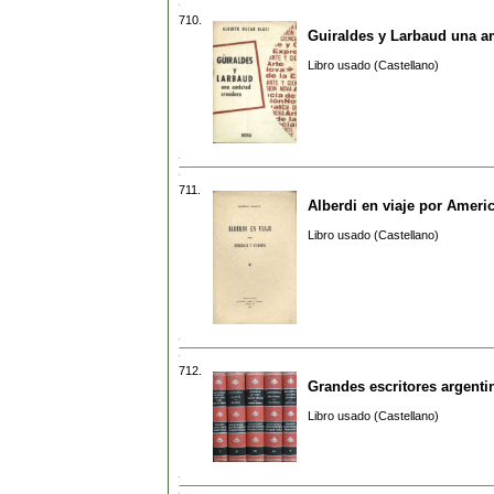
710.
Guiraldes y Larbaud una a
Libro usado (Castellano)
711.
Alberdi en viaje por Ameri
Libro usado (Castellano)
712.
Grandes escritores argenti
Libro usado (Castellano)