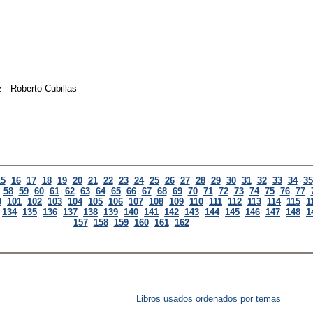
 - Roberto Cubillas
15
16
17
18
19
20
21
22
23
24
25
26
27
28
29
30
31
32
33
34
35
58
59
60
61
62
63
64
65
66
67
68
69
70
71
72
73
74
75
76
77
0
101
102
103
104
105
106
107
108
109
110
111
112
113
114
115
1
134
135
136
137
138
139
140
141
142
143
144
145
146
147
148
1
157
158
159
160
161
162
Libros usados ordenados por temas