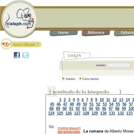
usuario:
Autores
Cómo leerlos
1
2
3
4
5
6
7
8
9
10
11
12
13
14
45
46
47
48
49
50
51
52
53
54
55
56
57
88
89
90
91
92
93
94
95
96
97
98
99
10
124
125
126
127
128
129
130
131
132
133
701.
La romana
de
Alberto Morav