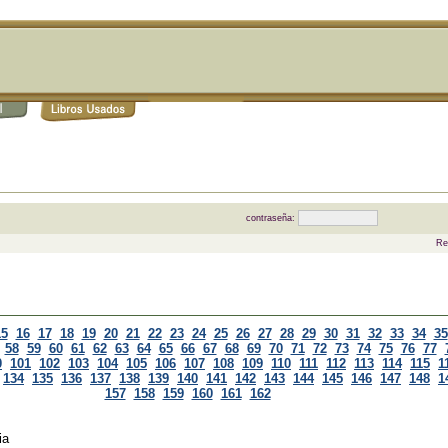
contraseña:
Re
15
16
17
18
19
20
21
22
23
24
25
26
27
28
29
30
31
32
33
34
35
58
59
60
61
62
63
64
65
66
67
68
69
70
71
72
73
74
75
76
77
0
101
102
103
104
105
106
107
108
109
110
111
112
113
114
115
1
134
135
136
137
138
139
140
141
142
143
144
145
146
147
148
1
157
158
159
160
161
162
ia