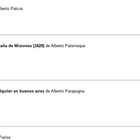
lberto Palcos
paña de Misiones (1828)
de
Alberto Palomeque
lquiler en buenos aires
de
Alberto Parapugna
Parise