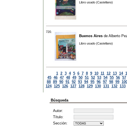
Libro usado (Castellano)
720.
Buenos Aires
de
Alberto Pez
Libro usado (Castellano)
1
2
3
4
5
6
7
8
9
10
11
12
13
14
45
46
47
48
49
50
51
52
53
54
55
56
57
88
89
90
91
92
93
94
95
96
97
98
99
10
124
125
126
127
128
129
130
131
132
133
Búsqueda
Autor:
Título:
Sección: