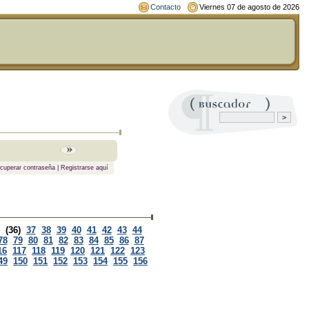
Contacto
Viernes 07 de agosto de 2026
cuperar contraseña
|
Registrarse aquí
(36)
37
38
39
40
41
42
43
44
78
79
80
81
82
83
84
85
86
87
16
117
118
119
120
121
122
123
49
150
151
152
153
154
155
156