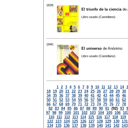
1839.
El triunfo de la ciencia
de
Libro usado (Castellano)
1840.
El universo
de
Anónimo
Libro usado (Castellano)
1
2
3
4
5
6
7
8
9
10
11
12
13
14
18
19
20
21
22
23
24
25
26
27
28
29
30
34
35
36
37
38
39
40
41
42
43
44
45
46
50
51
52
53
54
55
56
57
58
59
60
61
62
66
67
68
69
70
71
72
73
74
75
76
77
78
82
83
84
85
86
87
88
89
90
91
(92)
93
97
98
99
100
101
102
103
104
105
106
10
110
111
112
113
114
115
116
117
118
119
122
123
124
125
126
127
128
129
130
131
134
135
136
137
138
139
140
141
142
143