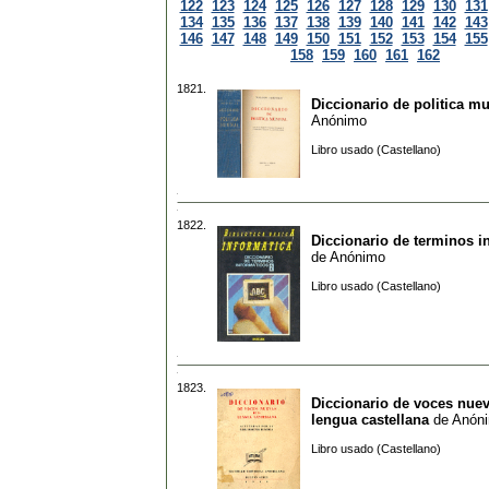
122
123
124
125
126
127
128
129
130
131
134
135
136
137
138
139
140
141
142
143
146
147
148
149
150
151
152
153
154
155
158
159
160
161
162
1821.
Diccionario de politica m
Anónimo
Libro usado (Castellano)
1822.
Diccionario de terminos i
de
Anónimo
Libro usado (Castellano)
1823.
Diccionario de voces nuev
lengua castellana
de
Anón
Libro usado (Castellano)