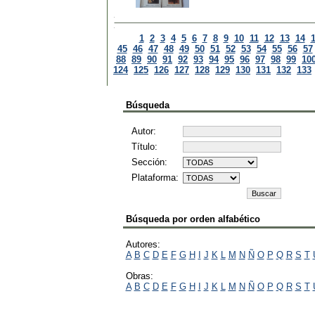
1
2
3
4
5
6
7
8
9
10
11
12
13
14
45
46
47
48
49
50
51
52
53
54
55
56
57
88
89
90
91
92
93
94
95
96
97
98
99
10
124
125
126
127
128
129
130
131
132
133
Búsqueda
Autor:
Título:
Sección:
Plataforma:
Búsqueda por orden alfabético
Autores:
A
B
C
D
E
F
G
H
I
J
K
L
M
N
Ñ
O
P
Q
R
S
T
Obras:
A
B
C
D
E
F
G
H
I
J
K
L
M
N
Ñ
O
P
Q
R
S
T