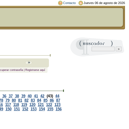
Contacto
Jueves 06 de agosto de 2026
cuperar contraseña
|
Registrarse aquí
36
37
38
39
40
41
42
(43)
44
78
79
80
81
82
83
84
85
86
87
16
117
118
119
120
121
122
123
49
150
151
152
153
154
155
156