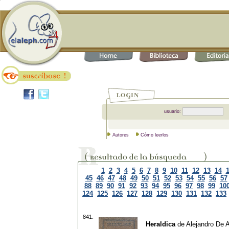
usuario:
Autores
Cómo leerlos
1
2
3
4
5
6
7
8
9
10
11
12
13
14
45
46
47
48
49
50
51
52
53
54
55
56
57
88
89
90
91
92
93
94
95
96
97
98
99
10
124
125
126
127
128
129
130
131
132
133
841.
Heraldica
de
Alejandro De 