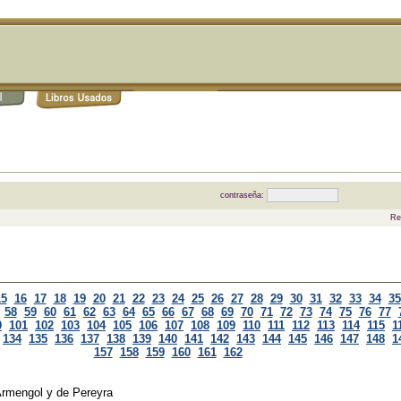
contraseña:
Re
15
16
17
18
19
20
21
22
23
24
25
26
27
28
29
30
31
32
33
34
35
58
59
60
61
62
63
64
65
66
67
68
69
70
71
72
73
74
75
76
77
0
101
102
103
104
105
106
107
108
109
110
111
112
113
114
115
1
134
135
136
137
138
139
140
141
142
143
144
145
146
147
148
1
157
158
159
160
161
162
Armengol y de Pereyra