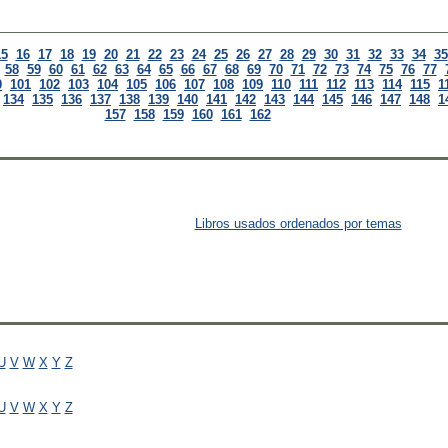
15
16
17
18
19
20
21
22
23
24
25
26
27
28
29
30
31
32
33
34
35
58
59
60
61
62
63
64
65
66
67
68
69
70
71
72
73
74
75
76
77
0
101
102
103
104
105
106
107
108
109
110
111
112
113
114
115
1
134
135
136
137
138
139
140
141
142
143
144
145
146
147
148
1
157
158
159
160
161
162
Libros usados ordenados por temas
U
V
W
X
Y
Z
U
V
W
X
Y
Z