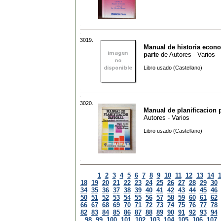
3019.
Manual de historia econo
parte
de
Autores - Varios
Libro usado (Castellano)
3020.
Manual de planificacion 
Autores - Varios
Libro usado (Castellano)
1
2
3
4
5
6
7
8
9
10
11
12
13
14
18
19
20
21
22
23
24
25
26
27
28
29
30
34
35
36
37
38
39
40
41
42
43
44
45
46
50
51
52
53
54
55
56
57
58
59
60
61
62
66
67
68
69
70
71
72
73
74
75
76
77
78
82
83
84
85
86
87
88
89
90
91
92
93
94
98
99
100
101
102
103
104
105
106
107