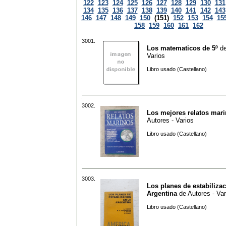
122
123
124
125
126
127
128
129
130
131
134
135
136
137
138
139
140
141
142
143
146
147
148
149
150
(151)
152
153
154
15
158
159
160
161
162
3001.
Los matematicos de 5º
d
Varios
Libro usado (Castellano)
3002.
Los mejores relatos mar
Autores - Varios
Libro usado (Castellano)
3003.
Los planes de estabilizac
Argentina
de
Autores - Var
Libro usado (Castellano)