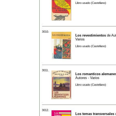
Libro usado (Castellano)
3010.
Los revestimientos
de
Aut
Varios
Libro usado (Castellano)
3011.
Los romanticos alemane
Autores - Varios
Libro usado (Castellano)
3012.
Los temas transversales