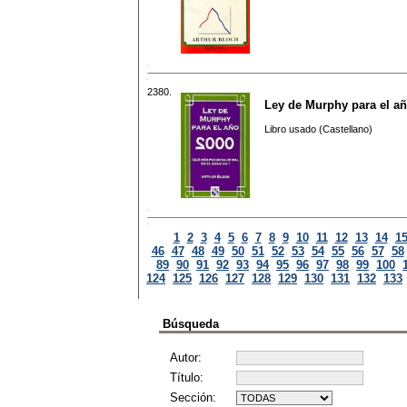
2380.
Ley de Murphy para el a
Libro usado (Castellano)
1
2
3
4
5
6
7
8
9
10
11
12
13
14
1
46
47
48
49
50
51
52
53
54
55
56
57
58
89
90
91
92
93
94
95
96
97
98
99
100
124
125
126
127
128
129
130
131
132
133
Búsqueda
Autor:
Título:
Sección: