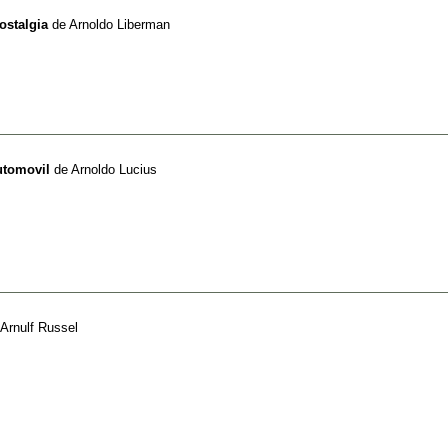
ostalgia
de
Arnoldo Liberman
utomovil
de
Arnoldo Lucius
Arnulf Russel