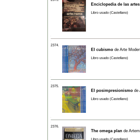
Enciclopedia de las arte
Libro usado (Castellano)
2374.
El cubismo
de
Arte Moder
Libro usado (Castellano)
2375.
El posimpresionismo
de
Libro usado (Castellano)
2376.
The omega plan
de
Artem
Libro usado (Castellano)