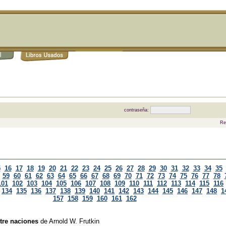
contraseña:
Re
5
16
17
18
19
20
21
22
23
24
25
26
27
28
29
30
31
32
33
34
35
59
60
61
62
63
64
65
66
67
68
69
70
71
72
73
74
75
76
77
78
101
102
103
104
105
106
107
108
109
110
111
112
113
114
115
116
134
135
136
137
138
139
140
141
142
143
144
145
146
147
148
1
157
158
159
160
161
162
tre naciones
de
Arnold W. Frutkin