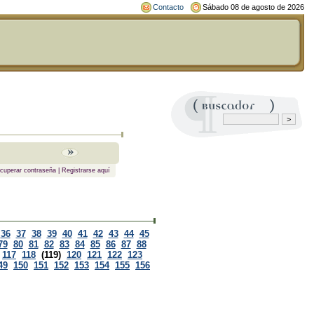
Contacto
Sábado 08 de agosto de 2026
cuperar contraseña
|
Registrarse aquí
36
37
38
39
40
41
42
43
44
45
79
80
81
82
83
84
85
86
87
88
117
118
(119)
120
121
122
123
49
150
151
152
153
154
155
156