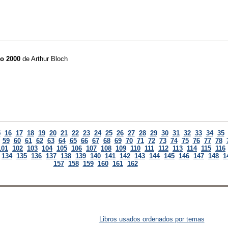
ño 2000
de
Arthur Bloch
5
16
17
18
19
20
21
22
23
24
25
26
27
28
29
30
31
32
33
34
35
59
60
61
62
63
64
65
66
67
68
69
70
71
72
73
74
75
76
77
78
101
102
103
104
105
106
107
108
109
110
111
112
113
114
115
116
134
135
136
137
138
139
140
141
142
143
144
145
146
147
148
1
157
158
159
160
161
162
Libros usados ordenados por temas