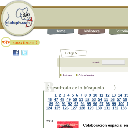
usuario:
Autores
Cómo leerlos
1
2
3
4
5
6
7
8
9
10
11
12
13
14
1
46
47
48
49
50
51
52
53
54
55
56
57
58
89
90
91
92
93
94
95
96
97
98
99
100
124
125
126
127
128
129
130
131
132
133
2361.
Colaboracion espacial en