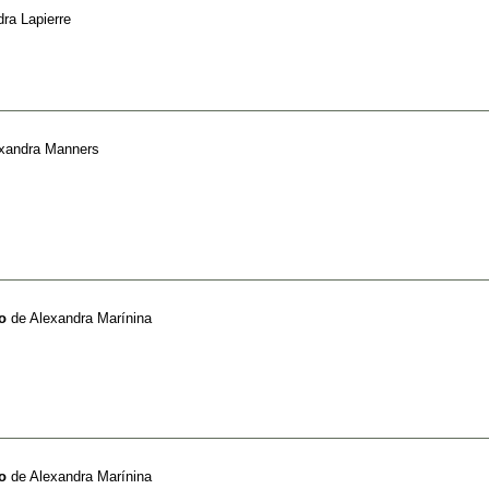
ra Lapierre
xandra Manners
o
de
Alexandra Marínina
o
de
Alexandra Marínina