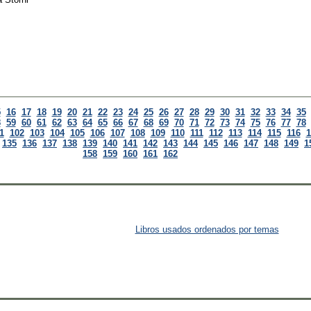
5
16
17
18
19
20
21
22
23
24
25
26
27
28
29
30
31
32
33
34
35
8
59
60
61
62
63
64
65
66
67
68
69
70
71
72
73
74
75
76
77
78
1
102
103
104
105
106
107
108
109
110
111
112
113
114
115
116
1
135
136
137
138
139
140
141
142
143
144
145
146
147
148
149
1
158
159
160
161
162
Libros usados ordenados por temas