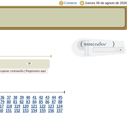
Contacto
Jueves 06 de agosto de 2026
cuperar contraseña
|
Registrarse aquí
36
37
38
39
40
41
42
43
44
45
79
80
81
82
83
84
85
86
87
88
17
118
119
120
121
122
123
124
50
151
152
153
154
155
156
157