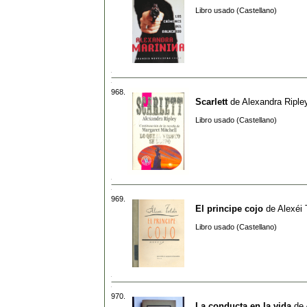
Libro usado (Castellano)
968.
Scarlett
de
Alexandra Riple
Libro usado (Castellano)
969.
El principe cojo
de
Alexéi 
Libro usado (Castellano)
970.
La conducta en la vida
de