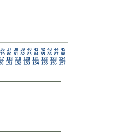
36
37
38
39
40
41
42
43
44
45
79
80
81
82
83
84
85
86
87
88
17
118
119
120
121
122
123
124
50
151
152
153
154
155
156
157