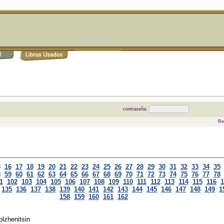
contraseña:
Re
5
16
17
18
19
20
21
22
23
24
25
26
27
28
29
30
31
32
33
34
35
8
59
60
61
62
63
64
65
66
67
68
69
70
71
72
73
74
75
76
77
78
1
102
103
104
105
106
107
108
109
110
111
112
113
114
115
116
1
135
136
137
138
139
140
141
142
143
144
145
146
147
148
149
1
158
159
160
161
162
lzhenitsin