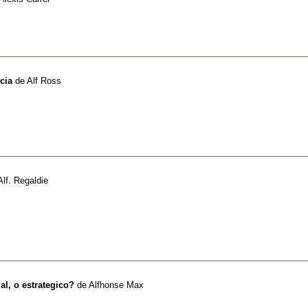
cia
de
Alf Ross
Alf. Regaldie
al, o estrategico?
de
Alfhonse Max