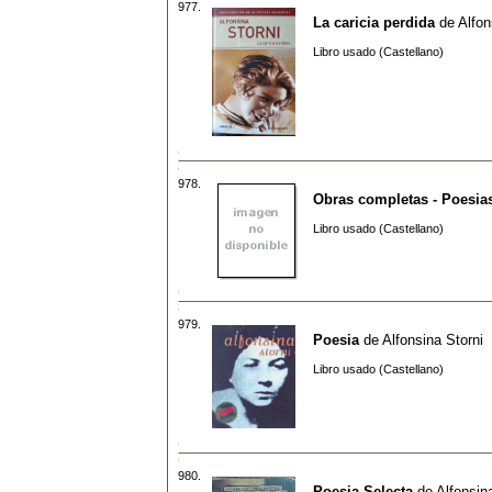
977.
La caricia perdida
de
Alfon
Libro usado (Castellano)
978.
Obras completas - Poesia
Libro usado (Castellano)
979.
Poesia
de
Alfonsina Storni
Libro usado (Castellano)
980.
Poesia Selecta
de
Alfonsin