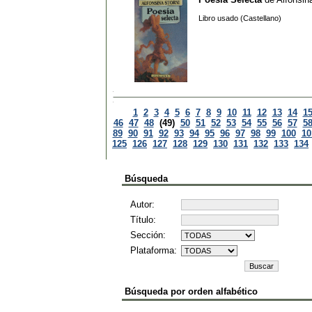
Libro usado (Castellano)
1
2
3
4
5
6
7
8
9
10
11
12
13
14
1
46
47
48
(49)
50
51
52
53
54
55
56
57
5
89
90
91
92
93
94
95
96
97
98
99
100
10
125
126
127
128
129
130
131
132
133
134
Búsqueda
Autor:
Título:
Sección:
Plataforma:
Búsqueda por orden alfabético