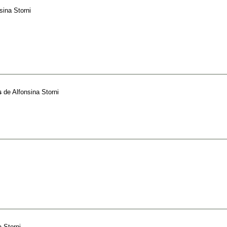
sina Storni
s
de
Alfonsina Storni
a Storni