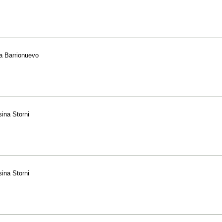
a Barrionuevo
sina Storni
sina Storni