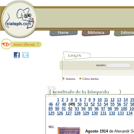
usuario:
Autores
Cómo leerlos
1
2
3
4
5
6
7
8
9
10
11
12
13
14
1
46
47
48
(49)
50
51
52
53
54
55
56
57
5
89
90
91
92
93
94
95
96
97
98
99
100
10
125
126
127
128
129
130
131
132
133
134
961.
Agosto 1914
de
Alexandr So