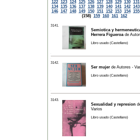
122
123
124
125
126
127
128
129
130
131
134
135
136
137
138
139
140
141
142
143
146
147
148
149
150
151
152
153
154
155
(158)
159
160
161
162
3141.
Semiotica y hermeneutic
Herrera Figueroa
de
Autor
Libro usado (Castellano)
3142.
Ser mujer
de
Autores - Va
Libro usado (Castellano)
3143.
Sexualidad y represion
d
Varios
Libro usado (Castellano)