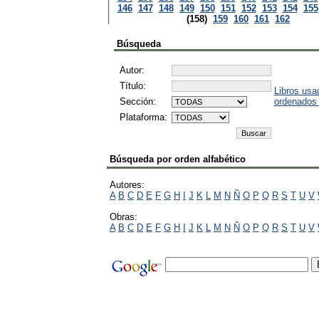
146
147
148
149
150
151
152
153
154
155
(158)
159
160
161
162
Búsqueda
Autor:
Título:
Libros usa
Sección:
ordenados
Plataforma:
Búsqueda por orden alfabético
Autores:
A
B
C
D
E
F
G
H
I
J
K
L
M
N
Ñ
O
P
Q
R
S
T
U
V
Obras:
A
B
C
D
E
F
G
H
I
J
K
L
M
N
Ñ
O
P
Q
R
S
T
U
V