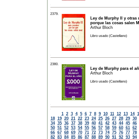
2379.
Ley de Murphy II y otras
porque las cosas salen 
Arthur Bloch
Libro usado (Castellano)
2380.
Ley de Murphy para el a
Arthur Bloch
Libro usado (Castellano)
1
2
3
4
5
6
7
8
9
10
11
12
13
14
18
19
20
21
22
23
24
25
26
27
28
29
30
34
35
36
37
38
39
40
41
42
43
44
45
46
50
51
52
53
54
55
56
57
58
59
60
61
62
66
67
68
69
70
71
72
73
74
75
76
77
78
82
83
84
85
86
87
88
89
90
91
92
93
94