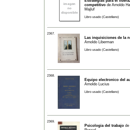
Estrategias para el lider
competitivo
de
Arnoldo Ha
Majluf
Libro usado (Castellano)
2367.
Las inquisiciones de la n
Arnoldo Liberman
Libro usado (Castellano)
2368.
Equipo electronico del a
Arnoldo Lucius
Libro usado (Castellano)
2369.
Psicologia del trabajo
de
Russel