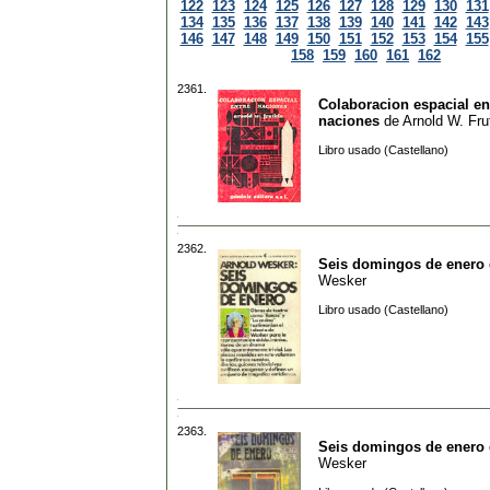
122
123
124
125
126
127
128
129
130
131
134
135
136
137
138
139
140
141
142
143
146
147
148
149
150
151
152
153
154
155
158
159
160
161
162
2361.
Colaboracion espacial en
naciones
de
Arnold W. Fru
Libro usado (Castellano)
2362.
Seis domingos de enero
Wesker
Libro usado (Castellano)
2363.
Seis domingos de enero
Wesker