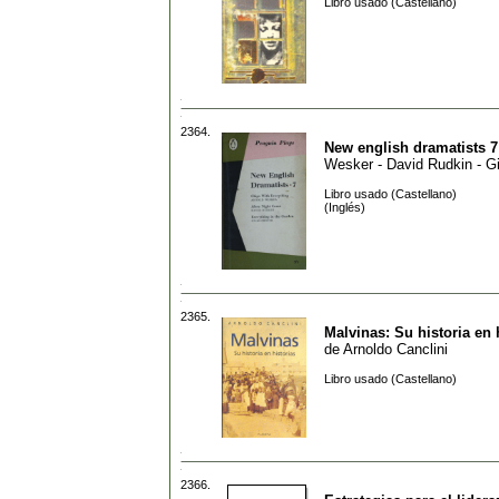
Libro usado (Castellano)
2364.
New english dramatists 7
Wesker - David Rudkin - G
Libro usado (Castellano)
(Inglés)
2365.
Malvinas: Su historia en 
de
Arnoldo Canclini
Libro usado (Castellano)
2366.