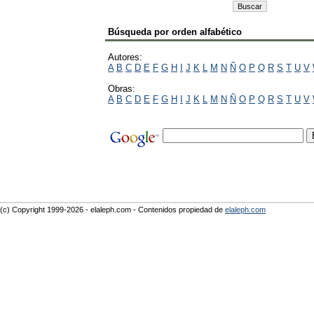
Búsqueda por orden alfabético
Autores:
A
B
C
D
E
F
G
H
I
J
K
L
M
N
Ñ
O
P
Q
R
S
T
U
V
Obras:
A
B
C
D
E
F
G
H
I
J
K
L
M
N
Ñ
O
P
Q
R
S
T
U
V
(c) Copyright 1999-2026 - elaleph.com - Contenidos propiedad de
elaleph.com