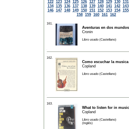
122
123
124
125
126
127
128
129
130
131
134
135
136
137
138
139
140
141
142
143
146
147
148
149
150
151
152
153
154
155
158
159
160
161
162
161.
Aventuras en dos mundos
Cronin
Libro usado (Castellano)
162.
Como escuchar la musica
Copland
Libro usado (Castellano)
163.
What to listen for in musi
Copland
Libro usado (Castellano)
(Inglés)