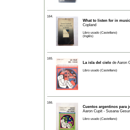
164.
What to listen for in musi
Copland
Libro usado (Castellano)
(Inglés)
165.
La isla del cielo
de
Aaron C
Libro usado (Castellano)
166.
Cuentos argentinos para 
Aaron Cupit - Susana Gesu
Libro usado (Castellano)