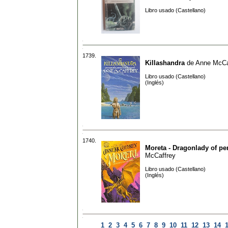
Libro usado (Castellano)
1739.
Killashandra
de
Anne McCa
Libro usado (Castellano)
(Inglés)
1740.
Moreta - Dragonlady of pe
McCaffrey
Libro usado (Castellano)
(Inglés)
1
2
3
4
5
6
7
8
9
10
11
12
13
14