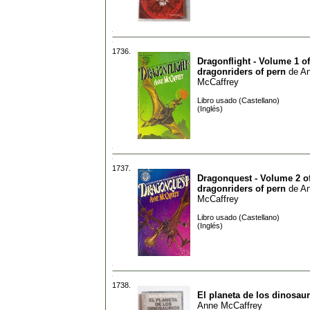
1736.
Dragonflight - Volume 1 of
dragonriders of pern
de
A
McCaffrey
Libro usado (Castellano)
(Inglés)
1737.
Dragonquest - Volume 2 of
dragonriders of pern
de
A
McCaffrey
Libro usado (Castellano)
(Inglés)
1738.
El planeta de los dinosau
Anne McCaffrey