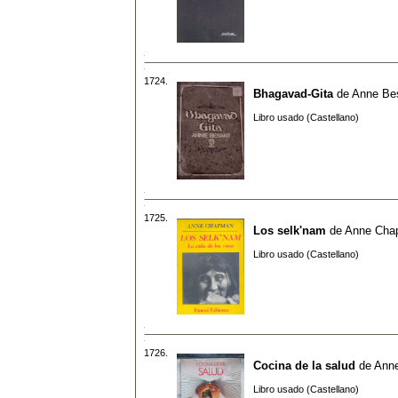
1724.
Bhagavad-Gita
de
Anne Be
Libro usado (Castellano)
1725.
Los selk'nam
de
Anne Cha
Libro usado (Castellano)
1726.
Cocina de la salud
de
Anne
Libro usado (Castellano)