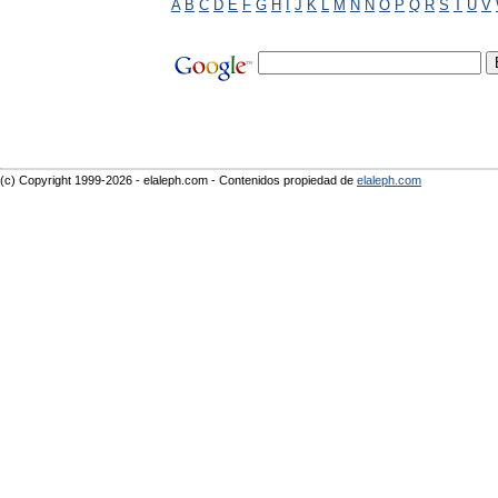
A
B
C
D
E
F
G
H
I
J
K
L
M
N
Ñ
O
P
Q
R
S
T
U
V
(c) Copyright 1999-2026 - elaleph.com - Contenidos propiedad de
elaleph.com