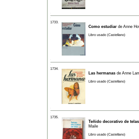
1733.
Como estudiar
de
Anne H
Libro usado (Castellano)
1734.
Las hermanas
de
Anne La
Libro usado (Castellano)
1735.
Teñido decorativo de telas
Maile
Libro usado (Castellano)