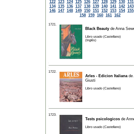
122
123
124
125
126
127
128
129
130
131
134
135
136
137
138
139
140
141
142
143
146
147
148
149
150
151
152
153
154
155
158
159
160
161
162
1721.
Black Beauty
de
Anna Sewe
Libro usado (Castellano)
(Inglés)
1722.
Arles - Edicion Italiana
de
Giusti
Libro usado (Castellano)
1723.
Tests psicologicos
de
Anne
Libro usado (Castellano)