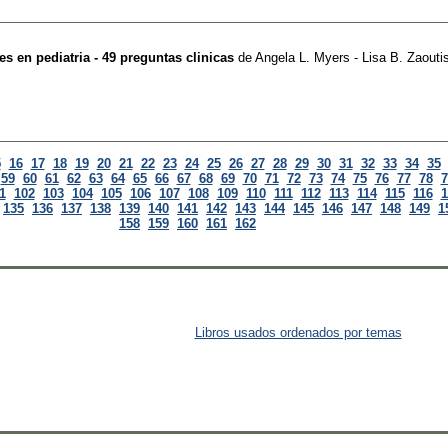
s en pediatria - 49 preguntas clinicas
de
Angela L. Myers - Lisa B. Zaouti
5
16
17
18
19
20
21
22
23
24
25
26
27
28
29
30
31
32
33
34
35
59
60
61
62
63
64
65
66
67
68
69
70
71
72
73
74
75
76
77
78
7
1
102
103
104
105
106
107
108
109
110
111
112
113
114
115
116
1
135
136
137
138
139
140
141
142
143
144
145
146
147
148
149
1
158
159
160
161
162
Libros usados ordenados por temas