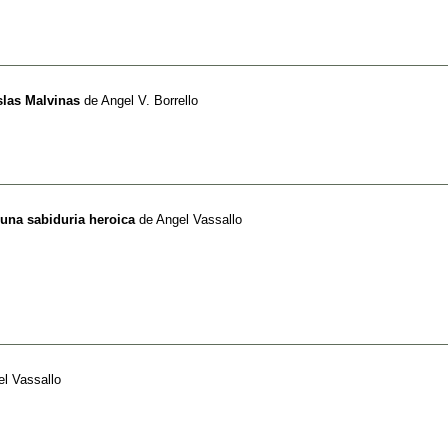
slas Malvinas
de
Angel V. Borrello
 una sabiduria heroica
de
Angel Vassallo
l Vassallo