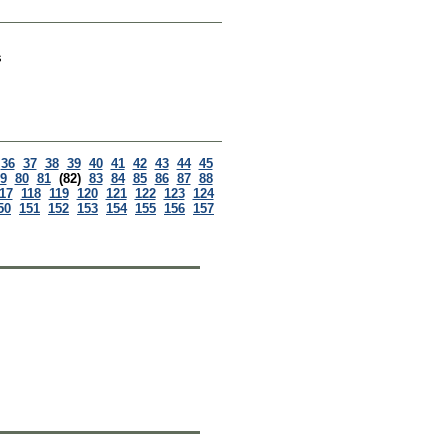
s
36
37
38
39
40
41
42
43
44
45
9
80
81
(82)
83
84
85
86
87
88
17
118
119
120
121
122
123
124
50
151
152
153
154
155
156
157