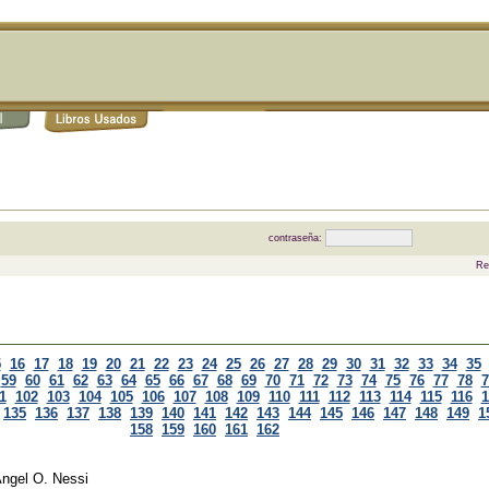
contraseña:
Re
5
16
17
18
19
20
21
22
23
24
25
26
27
28
29
30
31
32
33
34
35
59
60
61
62
63
64
65
66
67
68
69
70
71
72
73
74
75
76
77
78
7
1
102
103
104
105
106
107
108
109
110
111
112
113
114
115
116
1
135
136
137
138
139
140
141
142
143
144
145
146
147
148
149
1
158
159
160
161
162
ngel O. Nessi