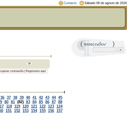
Contacto
Sábado 08 de agosto de 2026
cuperar contraseña
|
Registrarse aquí
36
37
38
39
40
41
42
43
44
45
9
80
81
(82)
83
84
85
86
87
88
17
118
119
120
121
122
123
124
50
151
152
153
154
155
156
157