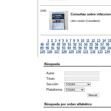
1640.
Consultas sobre infeccione
Libro usado (Castellano)
1
2
3
4
5
6
7
8
9
10
11
12
13
14
1
46
47
48
49
50
51
52
53
54
55
56
57
58
89
90
91
92
93
94
95
96
97
98
99
100
10
125
126
127
128
129
130
131
132
133
134
Búsqueda
Autor:
Título:
Sección:
Plataforma:
Búsqueda por orden alfabético