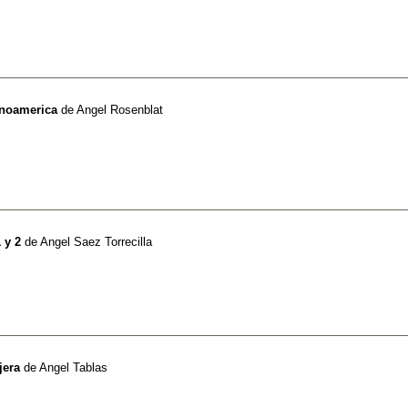
anoamerica
de
Angel Rosenblat
 y 2
de
Angel Saez Torrecilla
jera
de
Angel Tablas