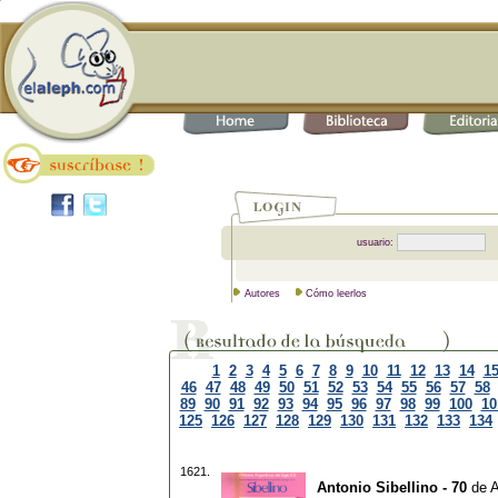
usuario:
Autores
Cómo leerlos
1
2
3
4
5
6
7
8
9
10
11
12
13
14
1
46
47
48
49
50
51
52
53
54
55
56
57
58
89
90
91
92
93
94
95
96
97
98
99
100
10
125
126
127
128
129
130
131
132
133
134
1621.
Antonio Sibellino - 70
de
A