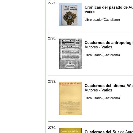
2727.
Cronicas del pasado
de
Au
Varios
Libro usado (Castellano)
2728.
Cuadernos de antropologi
Autores - Varios
Libro usado (Castellano)
2729.
Cuadernos del idioma Año
Autores - Varios
Libro usado (Castellano)
2730.
Cuadernos del Sur
de
Auto