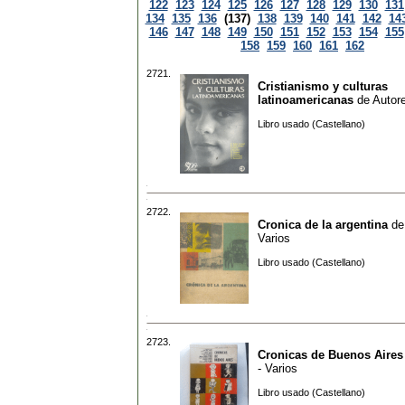
122
123
124
125
126
127
128
129
130
131
134
135
136
(137)
138
139
140
141
142
14
146
147
148
149
150
151
152
153
154
155
158
159
160
161
162
2721.
Cristianismo y culturas
latinoamericanas
de
Autore
Libro usado (Castellano)
2722.
Cronica de la argentina
d
Varios
Libro usado (Castellano)
2723.
Cronicas de Buenos Aires
- Varios
Libro usado (Castellano)