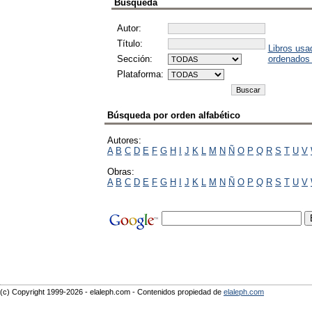
Búsqueda
Autor:
Título:
Libros usa
Sección:
ordenados
Plataforma:
Búsqueda por orden alfabético
Autores:
A
B
C
D
E
F
G
H
I
J
K
L
M
N
Ñ
O
P
Q
R
S
T
U
V
Obras:
A
B
C
D
E
F
G
H
I
J
K
L
M
N
Ñ
O
P
Q
R
S
T
U
V
(c) Copyright 1999-2026 - elaleph.com - Contenidos propiedad de
elaleph.com