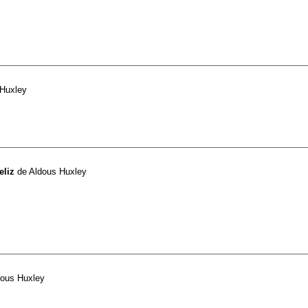
 Huxley
eliz
de
Aldous Huxley
dous Huxley