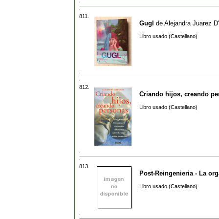
811.
Gugl
de
Alejandra Juarez D
Libro usado (Castellano)
812.
Criando hijos, creando p
Libro usado (Castellano)
813.
Post-Reingenieria - La or
Libro usado (Castellano)