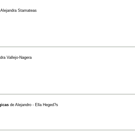
e
Alejandra Stamateas
dra Vallejo-Nagera
gicas
de
Alejandro - Ella Heged?s