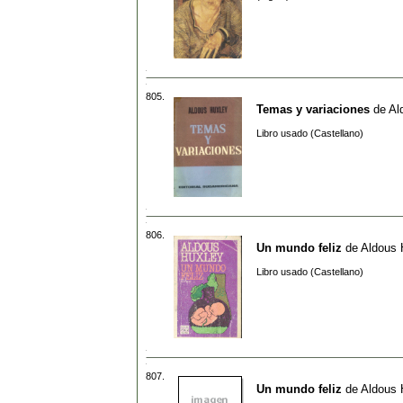
805.
Temas y variaciones
de
Al
Libro usado (Castellano)
806.
Un mundo feliz
de
Aldous 
Libro usado (Castellano)
807.
Un mundo feliz
de
Aldous 