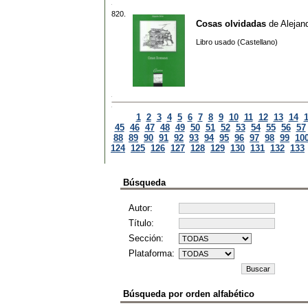
820.
Cosas olvidadas
de
Alejan
Libro usado (Castellano)
1
2
3
4
5
6
7
8
9
10
11
12
13
14
45
46
47
48
49
50
51
52
53
54
55
56
57
88
89
90
91
92
93
94
95
96
97
98
99
10
124
125
126
127
128
129
130
131
132
133
Búsqueda
Autor:
Título:
Sección:
Plataforma:
Búsqueda por orden alfabético