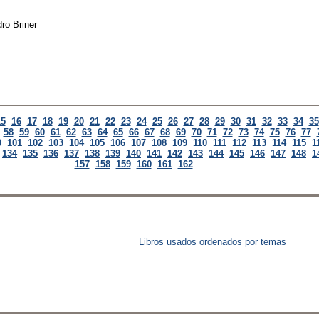
dro Briner
15
16
17
18
19
20
21
22
23
24
25
26
27
28
29
30
31
32
33
34
35
58
59
60
61
62
63
64
65
66
67
68
69
70
71
72
73
74
75
76
77
0
101
102
103
104
105
106
107
108
109
110
111
112
113
114
115
1
134
135
136
137
138
139
140
141
142
143
144
145
146
147
148
1
157
158
159
160
161
162
Libros usados ordenados por temas