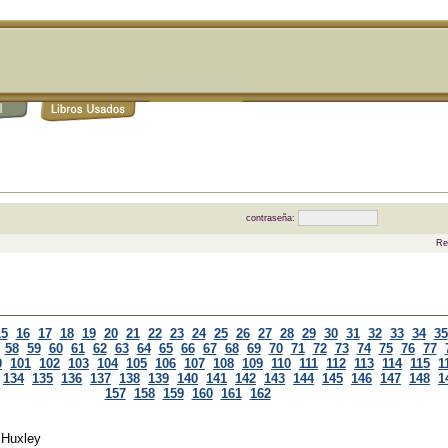
contraseña:
Re
15
16
17
18
19
20
21
22
23
24
25
26
27
28
29
30
31
32
33
34
35
58
59
60
61
62
63
64
65
66
67
68
69
70
71
72
73
74
75
76
77
0
101
102
103
104
105
106
107
108
109
110
111
112
113
114
115
1
134
135
136
137
138
139
140
141
142
143
144
145
146
147
148
1
157
158
159
160
161
162
 Huxley