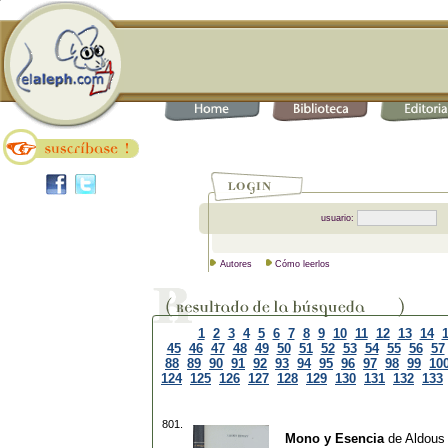
usuario:
Autores
Cómo leerlos
1
2
3
4
5
6
7
8
9
10
11
12
13
14
45
46
47
48
49
50
51
52
53
54
55
56
57
88
89
90
91
92
93
94
95
96
97
98
99
10
124
125
126
127
128
129
130
131
132
133
801.
Mono y Esencia
de
Aldous