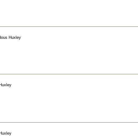
dous Huxley
Huxley
Huxley