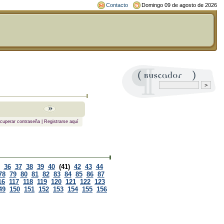
Contacto
Domingo 09 de agosto de 2026
cuperar contraseña
|
Registrarse aquí
36
37
38
39
40
(41)
42
43
44
78
79
80
81
82
83
84
85
86
87
16
117
118
119
120
121
122
123
49
150
151
152
153
154
155
156