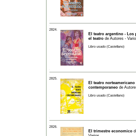
2824.
El teatro argentino - Los
el teatro
de
Autores - Vari
Libro usado (Castellano)
2825.
El teatro norteamericano
contemporaneo
de
Autore
Libro usado (Castellano)
2826.
El trimestre economico
d
Varios