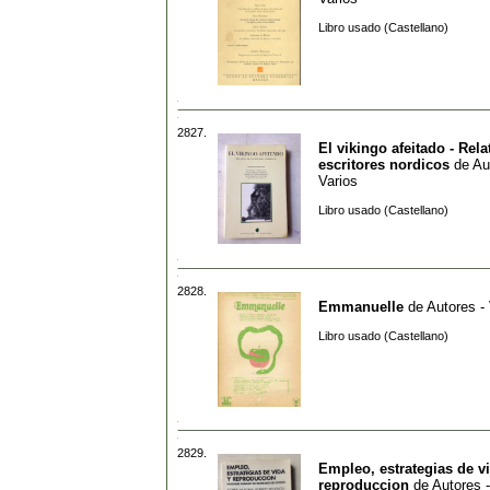
Libro usado (Castellano)
2827.
El vikingo afeitado - Rela
escritores nordicos
de
Au
Varios
Libro usado (Castellano)
2828.
Emmanuelle
de
Autores -
Libro usado (Castellano)
2829.
Empleo, estrategias de v
reproduccion
de
Autores -