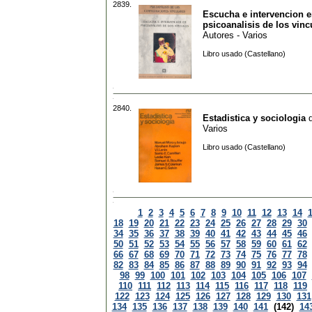
2839.
Escucha e intervencion 
psicoanalisis de los vinc
Autores - Varios
Libro usado (Castellano)
2840.
Estadistica y sociologia
Varios
Libro usado (Castellano)
1
2
3
4
5
6
7
8
9
10
11
12
13
14
18
19
20
21
22
23
24
25
26
27
28
29
30
34
35
36
37
38
39
40
41
42
43
44
45
46
50
51
52
53
54
55
56
57
58
59
60
61
62
66
67
68
69
70
71
72
73
74
75
76
77
78
82
83
84
85
86
87
88
89
90
91
92
93
94
98
99
100
101
102
103
104
105
106
107
110
111
112
113
114
115
116
117
118
119
122
123
124
125
126
127
128
129
130
131
134
135
136
137
138
139
140
141
(142)
14