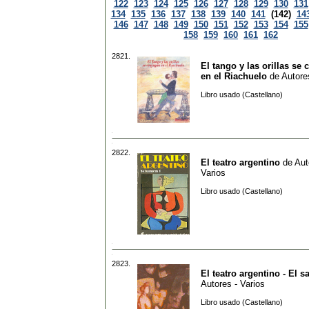
122
123
124
125
126
127
128
129
130
131
134
135
136
137
138
139
140
141
(142)
14
146
147
148
149
150
151
152
153
154
155
158
159
160
161
162
2821.
El tango y las orillas se
en el Riachuelo
de
Autore
Libro usado (Castellano)
2822.
El teatro argentino
de
Aut
Varios
Libro usado (Castellano)
2823.
El teatro argentino - El s
Autores - Varios
Libro usado (Castellano)