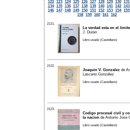
122
123
124
125
126
127
128
129
130
131
134
135
136
137
138
139
140
141
142
143
146
147
148
149
150
151
152
153
154
155
158
159
160
161
162
2121.
La verdad esta en el limite
J. Duran
Libro usado (Castellano)
2122.
Joaquin V. Gonzalez
de
An
Lascano González
Libro usado (Castellano)
2123.
Codigo procesal civil y c
la nacion
de
Antonio Jose 
Libro usado (Castellano)