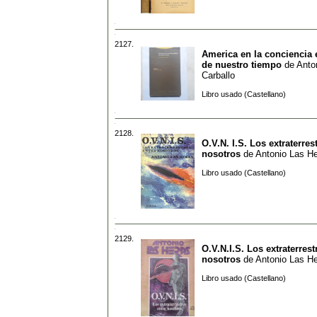
2127.
America en la conciencia
de nuestro tiempo
de
Anto
Carballo
Libro usado (Castellano)
2128.
O.V.N. I.S. Los extraterres
nosotros
de
Antonio Las H
Libro usado (Castellano)
2129.
O.V.N.I.S. Los extraterrest
nosotros
de
Antonio Las H
Libro usado (Castellano)