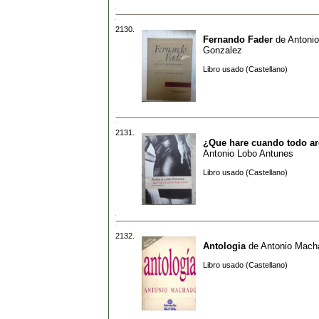
2130.
Fernando Fader
de
Antoni
Gonzalez
Libro usado (Castellano)
2131.
¿Que hare cuando todo a
Antonio Lobo Antunes
Libro usado (Castellano)
2132.
Antologia
de
Antonio Mach
Libro usado (Castellano)