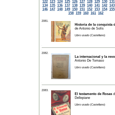
122
123
124
125
126
127
128
129
130
131
134
135
136
137
138
139
140
141
142
143
146
147
148
149
150
151
152
153
154
155
158
159
160
161
162
2081.
Historia de la conquista 
de
Antonio de Solís
Libro usado (Castellano)
2082.
La internacional y la rev
Antonio De Tomaso
Libro usado (Castellano)
2083.
El testamento de Rosas
d
Dellepiane
Libro usado (Castellano)