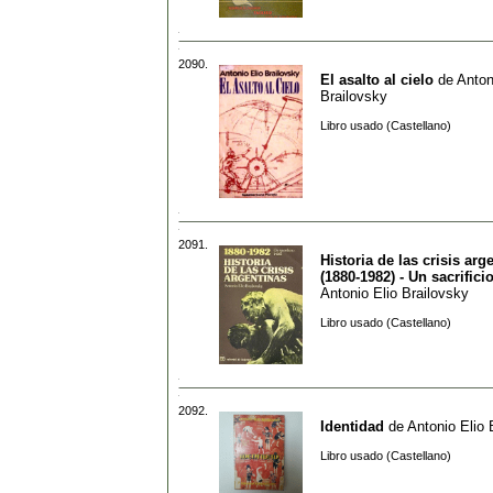
2090.
El asalto al cielo
de
Anton
Brailovsky
Libro usado (Castellano)
2091.
Historia de las crisis arg
(1880-1982) - Un sacrificio
Antonio Elio Brailovsky
Libro usado (Castellano)
2092.
Identidad
de
Antonio Elio 
Libro usado (Castellano)