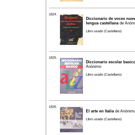
1824.
Diccionario de voces nuev
lengua castellana
de
Anón
Libro usado (Castellano)
1825.
Diccionario escolar basic
Anónimo
Libro usado (Castellano)
1826.
El arte en Italia
de
Anónim
Libro usado (Castellano)