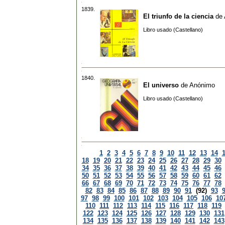
1839.
El triunfo de la ciencia
de
Libro usado (Castellano)
1840.
El universo
de
Anónimo
Libro usado (Castellano)
1
2
3
4
5
6
7
8
9
10
11
12
13
14
18
19
20
21
22
23
24
25
26
27
28
29
30
34
35
36
37
38
39
40
41
42
43
44
45
46
50
51
52
53
54
55
56
57
58
59
60
61
62
66
67
68
69
70
71
72
73
74
75
76
77
78
82
83
84
85
86
87
88
89
90
91
(92)
93
97
98
99
100
101
102
103
104
105
106
10
110
111
112
113
114
115
116
117
118
119
122
123
124
125
126
127
128
129
130
131
134
135
136
137
138
139
140
141
142
143