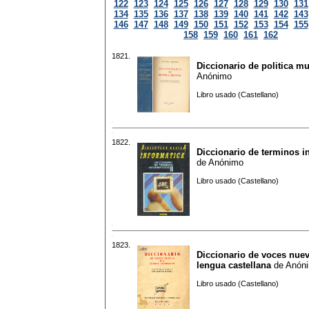
122
123
124
125
126
127
128
129
130
131
134
135
136
137
138
139
140
141
142
143
146
147
148
149
150
151
152
153
154
155
158
159
160
161
162
1821.
Diccionario de politica m
Anónimo
Libro usado (Castellano)
1822.
Diccionario de terminos i
de
Anónimo
Libro usado (Castellano)
1823.
Diccionario de voces nuev
lengua castellana
de
Anón
Libro usado (Castellano)